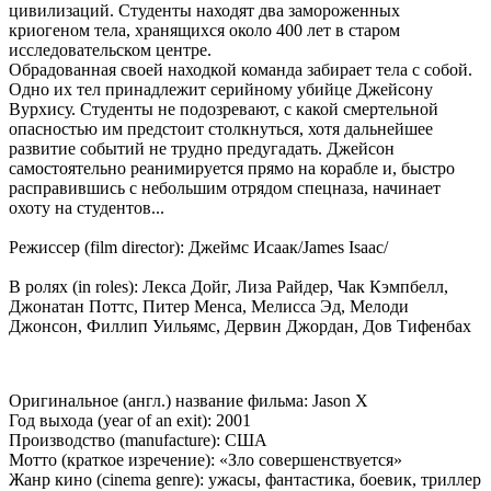
цивилизаций. Студенты находят два замороженных
криогеном тела, хранящихся около 400 лет в старом
исследовательском центре.
Обрадованная своей находкой команда забирает тела с собой.
Одно их тел принадлежит серийному убийце Джейсону
Вурхису. Студенты не подозревают, с какой смертельной
опасностью им предстоит столкнуться, хотя дальнейшее
развитие событий не трудно предугадать. Джейсон
самостоятельно реанимируется прямо на корабле и, быстро
расправившись с небольшим отрядом спецназа, начинает
охоту на студентов...
Режиссер (film director): Джеймс Исаак/James Isaac/
В ролях (in roles): Лекса Дойг, Лиза Райдер, Чак Кэмпбелл,
Джонатан Поттс, Питер Менса, Мелисса Эд, Мелоди
Джонсон, Филлип Уильямс, Дервин Джордан, Дов Тифенбах
Оригинальное (англ.) название фильма: Jason X
Год выхода (year of an exit): 2001
Производство (manufacture): США
Мотто (краткое изречение): «Зло совершенствуется»
Жанр кино (cinema genre): ужасы, фантастика, боевик, триллер