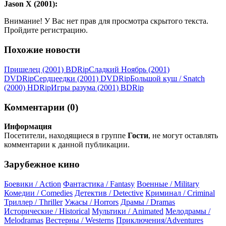
Jason X (2001):
Внимание! У Вас нет прав для просмотра скрытого текста.
Пройдите регистрацию.
Похожие новости
Пришелец (2001) ВDRір
Сладкий Ноябрь (2001)
DVDRір
Сердцеедки (2001) DVDRір
Большой куш / Snatch
(2000) НDRір
Игры разума (2001) ВDRір
Комментарии (0)
Информация
Посетители, находящиеся в группе
Гости
, не могут оставлять
комментарии к данной публикации.
Зарубежное кино
Боевики / Action
Фантастика / Fantasy
Военные / Military
Комедии / Comedies
Детектив / Detective
Криминал / Criminal
Триллер / Thriller
Ужасы / Horrors
Драмы / Dramas
Исторические / Historical
Мультики / Animated
Мелодрамы /
Melodramas
Вестерны / Westerns
Приключения/Adventures