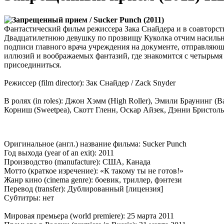
Фантастический фильм режиссера Зака Снайдера и в соавторс
Двадцатилетнюю девушку по прозвищу Куколка отчим насильно
подписи главного врача учреждения на документе, отправляющ
иллюзий и воображаемых фантазий, где знакомится с четырьмя
присоединиться.
Режиссер (film director): Зак Снайдер / Zack Snyder
В ролях (in roles): Джон Хэмм (High Roller), Эмили Браунинг (
Корниш (Sweetpea), Скотт Гленн, Оскар Айзек, Дэнни Бристоль
Оригинальное (англ.) название фильма: Sucker Punch
Год выхода (year of an exit): 2011
Производство (manufacture): США, Канада
Мотто (краткое изречение): «К такому ты не готов!»
Жанр кино (cinema genre): боевик, триллер, фэнтези
Перевод (transfer): Дублированный [лицензия]
Субтитры: нет
Мировая премьера (world premiere): 25 марта 2011