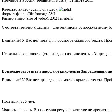
Премьера в России (premiere in Russia): 31 марта 2011
Качество видео (quality of video):
Формат файла (file format): AVI
Размер видео (size of video): 2,02 Гигабайт
Смотреть трейлер к фильму - фэнтезийному остросюжетному б
Внимание! У Вас нет прав для просмотра скрытого текста. Пр
Несколько скриншотов (стоп-кадров) из киноленты - Запрещен
Возможно загрузить видеофайл киноленты Запрещенный прие
Внимание! У Вас нет прав для просмотра скрытого текста. Пр
Посетили:
736 чел.
Уважаемый гость, Вы посетили ресурс в качестве незарегистри