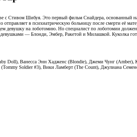
тве с Стивом Шибуя. Это первый фильм Снайдера, основанный н
 отправляет в психиатрическую больницу после смерти её мате
ем девушку на лоботомию. Но специалист по лоботомии должен п
 девушками — Блонди, Эмбер, Ракетой и Милашкой. Куколка гот
Baby Doll), Ванесса Энн Хадженс (Blondie), Джеми Чунг (Amber),
 (Tommy Soldier #3), Вики Ламберт (The Count), Джулиана Семен