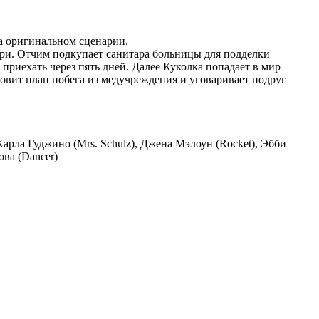
а оригинальном сценарии.
ри. Отчим подкупает санитара больницы для подделки
риехать через пять дней. Далее Куколка попадает в мир
овит план побега из медучреждения и уговаривает подруг
 Карла Гуджино (Mrs. Schulz), Джена Мэлоун (Rocket), Эбби
ова (Dancer)