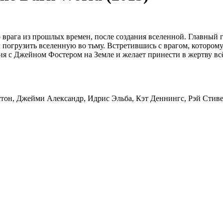
врага из прошлых времен, после создания вселенной. Главный г
ы погрузить вселенную во тьму. Встретившись с врагом, котором
ия с Джейном Фостером на Земле и желает принести в жертву всё
длстон, Джейми Александр, Идрис Эльба, Кэт Деннингс, Рэй Сти