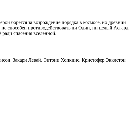
ерой борется за возрождение порядка в космосе, но древний
у не способен противодействовать ни Один, ни целый Асгард,
 ради спасения вселенной.
венсон, Закари Левай, Энтони Хопкинс, Кристофер Экклстон