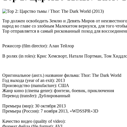
Тор должен освободить Землю и Девять Миров от неизвестного 
народ во главе со злобным Малекитом вернулся, для того чтоб
Тор отправляется в самый рискованный поход для воссоединен
Режиссер (film director): Алан Тейлор
В ролях (in roles): Крис Хемсворт, Натали Портман, Том Хид
Оригинальное (англ.) название фильма: Thor: The Dark World
Год выхода (year of an exit): 2013
Производство (manufacture): США
Жанр кино (cinema genre): фэнтези, боевик, приключения
Перевод (transfer): Дублированный
Премьера (мир): 30 октября 2013
Премьера (Россия): 7 ноября 2013, «WDSSPR»3D
Качество видео (quality of video):
Формат файла (file format): AVI