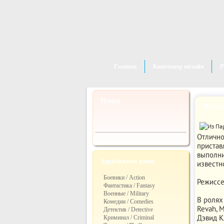
Главная
Кинотеатр онлайн
Р
Поиск
Из Па
Отлично
пристав
выполни
Зарубежное кино
известно
Боевики / Action
Режиссер
Фантастика / Fantasy
Военные / Military
В ролях 
Комедии / Comedies
Revah, 
Детектив / Detective
Дэвид К
Криминал / Criminal