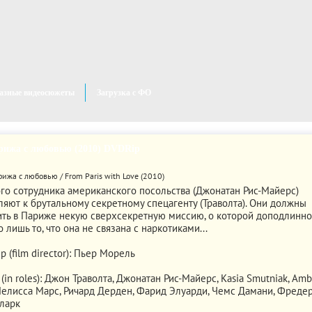
азные видеосюжеты
Загрузка с ФО
рижа с любовью (2010) DVDRір
го сотрудника американского посольства (Джонатан Рис-Майерс)
ляют к брутальному секретному спецагенту (Траволта). Они должны
ть в Париже некую сверхсекретную миссию, о которой доподлинно
 лишь то, что она не связана с наркотиками...
 (film director): Пьер Морель
(in roles): Джон Траволта, Джонатан Рис-Майерс, Kasia Smutniak, Amb
Мелисса Марс, Ричард Дерден, Фарид Элуарди, Чемс Дамани, Фредер
ларк