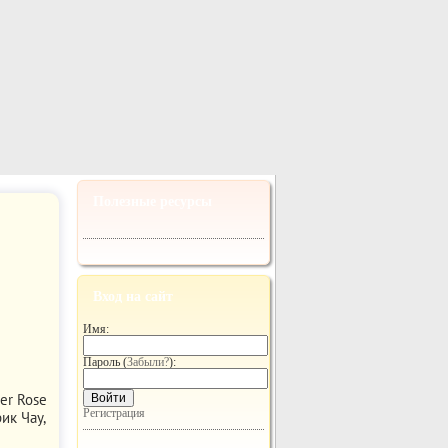
Полезные ресурсы
Вход на сайт
Имя:
Пароль (
Забыли?
):
er Rose
Войти
Регистрация
ик Чау,