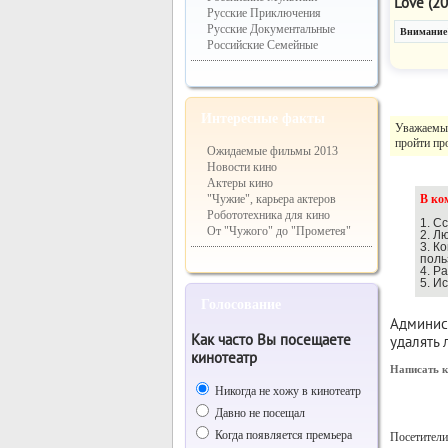
Love (20
Русские Приключения
Русские Документальные
Внимание!
Российские Семейные
Интересные факты
Уважаемый
пройти про
Ожидаемые фильмы 2013
Новости кино
Актеры кино
"Чужие", карьера актеров
В ко
Робототехника для кино
1. С
От "Чужого" до "Прометея"
2. Л
3. К
поль
4. Р
5. И
Голосование
Админист
Как часто Вы посещаете
удалять
кинотеатр
Написать к
Никогда не хожу в кинотеатр
Инфор
Давно не посещал
Когда появляется премьера
Посетители