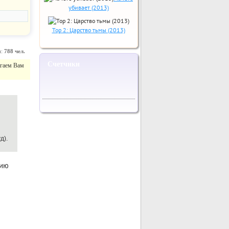
убивает (2013)
Тор 2: Царство тьмы (2013)
и:
788 чел.
Счетчики
агаем Вам
д).
нию