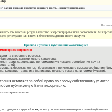
10):
 У Вас нет прав для просмотра скрытого текста. Пройдите регистрацию.
Посетил
 гость, Вы посетили ресурс в качестве незарегистрированного пользователя. Мы предл
цесс регистрации или ввести в блоке входа данные своего аккаунта.
Правила и условия публикаций комментариев
мментариях запрещено:
сылки на сторонние ресурсы.
юбая реклама коммерческого характера.
омментарии, содержащие ненормативную лексику, оскорбление других
зователей.
азмещать бессмысленные, бессвязные и не имеющие смысла сообщения (флу
спользование транслита (написание русского текста латинскими буквами).
рация оставляет за собой право по своему собственному усмотре
 любую публикуемую Вами информацию.
омментарии к новости
мация
, находящиеся в группе
Гости
, не могут оставлять комментарии к данной публикации.