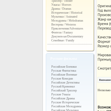
Триллер / Thriller
Ужасы / Horrors
Оригинал
Драмы / Dramas
Год выхо
Исторические / Historical
Произво
Мультики / Animated
Жанр ки
Мелодрамы / Melodramas
Время (t
Вестерны / Westerns
Перевод
Приключения/Adventures
Фентези / Fantasy
Качество
Докумен-ые/Documentary
Семейные / Family
Формат ф
Размер в
Мировая
Русские фильмы
Премьера
Российские Боевики
Смотрет
Русская Фантастика
Российские Военные
Русские Комедии
Внимание!
Российские Детективы
Русский Криминал
Несколько
Российский Триллер
Русские Ужасы
Российские Драмы
Русские Исторические
Российские Мелодрамы
Возможн
Российские Мультики