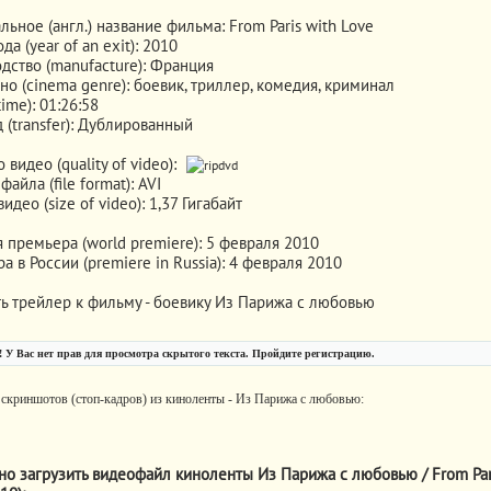
ьное (англ.) название фильма: From Paris with Love
да (year of an exit): 2010
дство (manufacture): Франция
но (cinema genre): боевик, триллер, комедия, криминал
ime): 01:26:58
 (transfer): Дублированный
 видео (quality of video):
айла (file format): AVI
идео (size of video): 1,37 Гигабайт
 премьера (world premiere): 5 февраля 2010
 в России (premiere in Russia): 4 февраля 2010
ь трейлер к фильму - боевику Из Парижа с любовью
 У Вас нет прав для просмотра скрытого текста. Пройдите регистрацию.
 скриншотов (стоп-кадров) из киноленты - Из Парижа с любовью:
о загрузить видеофайл киноленты Из Парижа с любовью / From Par