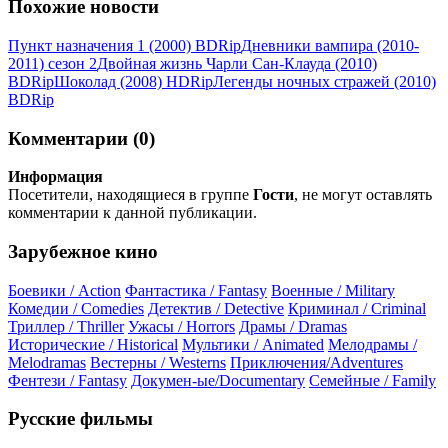
Похожие новости
Пункт назначения 1 (2000) ВDRір
Дневники вампира (2010-
2011) сезон 2
Двойная жизнь Чарли Сан-Клауда (2010)
BDRір
Шоколад (2008) НDRір
Легенды ночных стражей (2010)
ВDRір
Комментарии (0)
Информация
Посетители, находящиеся в группе
Гости
, не могут оставлять
комментарии к данной публикации.
Зарубежное кино
Боевики / Action
Фантастика / Fantasy
Военные / Military
Комедии / Comedies
Детектив / Detective
Криминал / Criminal
Триллер / Thriller
Ужасы / Horrors
Драмы / Dramas
Исторические / Historical
Мультики / Animated
Мелодрамы /
Melodramas
Вестерны / Westerns
Приключения/Adventures
Фентези / Fantasy
Докумен-ые/Documentary
Семейные / Family
Русские фильмы