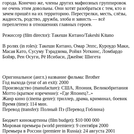
города. Конечно же, члены других мафиозных группировок
не очень этим довольны. Они хотят разобраться с тем, кто и
зачем пришёл на их территорию. Перестрелки, месть, слёзы,
жадность, родство, дружба, злоба и зависть — всё
переплетено в отношениях главных героев.
Режиссер (film director): Такеши Китано/Takeshi Kitano
В ролях (in roles): Такеши Китано, Омар Эппс, Куроудо Маки,
Масая Като, Сусуму Тэрадзима, Ройял Уоткинс, Ломбардо
Бойяр, Рен Осуги, Рё Исибаси, Джеймс Шигета
Оригинальное (англ.) название фильма: Brother
Год выхода (year of an exit): 2000
Производство (manufacture): США, Япония, Великобритания
Мотто (краткое изречение): «Где Японец?..»
Жанр кино (cinema genre): триллер, драма, криминал, боевик
Время (time): 114 мин.
Перевод (transfer): Полный Пэ (Перевод Гоблина)
Бюджет кинокартины (film budget): $10 000 000
Мировая премьера (world premiere): 9 сентября 2000
Премьера в России (premiere in Russia): 24 августа 2001