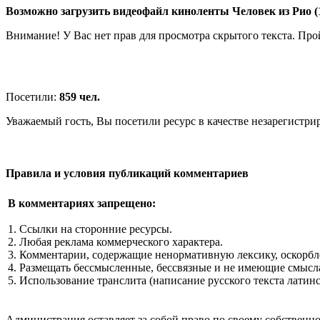
Возможно загрузить видеофайл киноленты Человек из Рио (1
Внимание! У Вас нет прав для просмотра скрытого текста. Пр
Посетили:
859 чел.
Уважаемый гость, Вы посетили ресурс в качестве незарегистри
Правила и условия публикаций комментариев
В комментариях запрещено:
1. Ссылки на сторонние ресурсы.
2. Любая реклама коммерческого характера.
3. Комментарии, содержащие ненормативную лексику, оскорбл
4. Размещать бессмысленные, бессвязные и не имеющие смысла
5. Использование транслита (написание русского текста латин
Администрация оставляет за собой право по своему собстве