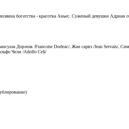
 хозяина богатства - красотка Аньес. Суженый девушки Адриан о
рансyаза Дорлеак /Frаnсоisе Dоrlеас/, Жан сарвэ /Jеаn Sеrvаis/, 
ольфо Чели /Adоlfо Cеli/
дублирoвание)