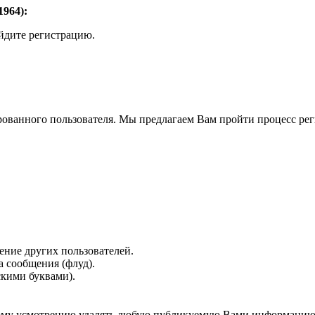
964):
ойдите регистрацию.
рованного пользователя. Мы предлагаем Вам пройти процесс реги
ение других пользователей.
 сообщения (флуд).
скими буквами).
нному усмотрению удалять любую публикуемую Вами информацию