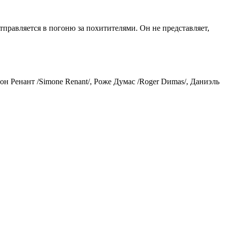
тправляется в погоню за похитителями. Он не представляет,
Симон Ренант /Simоnе Rеnаnt/, Роже Дyмас /Rоgеr Dиmаs/, Даниэль