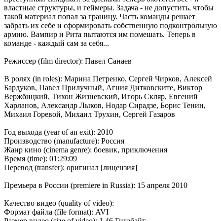
властные структуры, и геймеры. Задача - не допустить, чтобы
такой материал попал за границу. Часть команды решает
забрать их себе и сформировать собственную подконтрольную
армию. Вампир и Рита пытаются им помешать. Теперь в
команде - каждый сам за себя...
Режиссер (film director): Павел Санаев
В ролях (in roles): Марина Петренко, Сергей Чирков, Алексей
Бардуков, Павел Прилучный, Агния Дитковските, Виктор
Вержбицкий, Тихон Жизневский, Игорь Скляр, Евгений
Харланов, Александр Лыков, Нодар Сирадзе, Борис Тенин,
Михаил Горевой, Михаил Трухин, Сергей Газаров
Год выхода (year of an exit): 2010
Производство (manufacture): Россия
Жанр кино (cinema genre): боевик, приключения
Время (time): 01:29:09
Перевод (transfer): оригинал [лицензия]
Премьера в России (premiere in Russia): 15 апреля 2010
Качество видео (quality of video):
Формат файла (file format): AVI
Размер видео (size of video): 1,46 Гигабайт