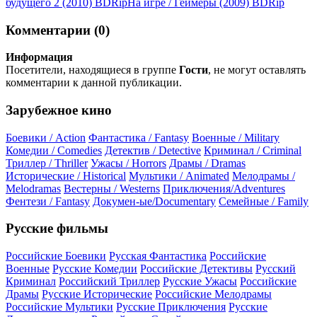
будущего 2 (2010) ВDRір
На игре / Геймеры (2009) ВDRір
Комментарии (0)
Информация
Посетители, находящиеся в группе
Гости
, не могут оставлять
комментарии к данной публикации.
Зарубежное кино
Боевики / Action
Фантастика / Fantasy
Военные / Military
Комедии / Comedies
Детектив / Detective
Криминал / Criminal
Триллер / Thriller
Ужасы / Horrors
Драмы / Dramas
Исторические / Historical
Мультики / Animated
Мелодрамы /
Melodramas
Вестерны / Westerns
Приключения/Adventures
Фентези / Fantasy
Докумен-ые/Documentary
Семейные / Family
Русские фильмы
Российские Боевики
Русская Фантастика
Российские
Военные
Русские Комедии
Российские Детективы
Русский
Криминал
Российский Триллер
Русские Ужасы
Российские
Драмы
Русские Исторические
Российские Мелодрамы
Российские Мультики
Русские Приключения
Русские