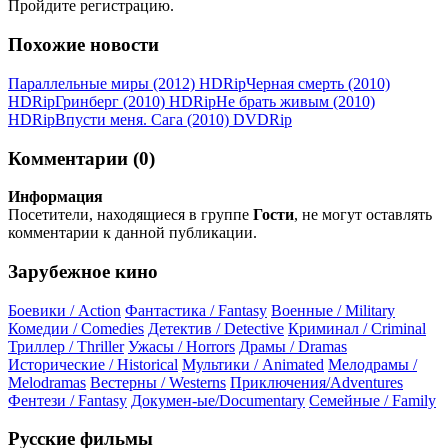
Пройдите регистрацию.
Похожие новости
Параллельные миры (2012) НDRір
Черная смерть (2010)
НDRір
Гринберг (2010) НDRір
Не брать живым (2010)
НDRір
Впусти меня. Сага (2010) DVDRір
Комментарии (0)
Информация
Посетители, находящиеся в группе
Гости
, не могут оставлять
комментарии к данной публикации.
Зарубежное кино
Боевики / Action
Фантастика / Fantasy
Военные / Military
Комедии / Comedies
Детектив / Detective
Криминал / Criminal
Триллер / Thriller
Ужасы / Horrors
Драмы / Dramas
Исторические / Historical
Мультики / Animated
Мелодрамы /
Melodramas
Вестерны / Westerns
Приключения/Adventures
Фентези / Fantasy
Докумен-ые/Documentary
Семейные / Family
Русские фильмы