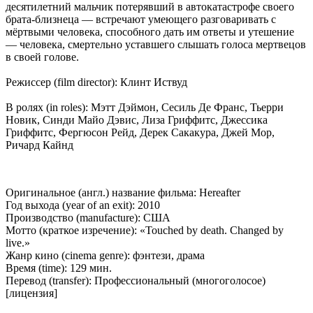
десятилетний мальчик потерявший в автокатастрофе своего
брата-близнеца — встречают умеющего разговаривать с
мёртвыми человека, способного дать им ответы и утешение
— человека, смертельно уставшего слышать голоса мертвецов
в своей голове.
Режиссер (film director): Клинт Иствуд
В ролях (in roles): Мэтт Дэймон, Сесиль Де Франс, Тьерри
Новик, Синди Майо Дэвис, Лиза Гриффитс, Джессика
Гриффитс, Фергюсон Рейд, Дерек Сакакура, Джей Мор,
Ричард Кайнд
Оригинальное (англ.) название фильма: Hereafter
Год выхода (year of an exit): 2010
Производство (manufacture): США
Мотто (краткое изречение): «Touched by death. Changed by
live.»
Жанр кино (cinema genre): фэнтези, драма
Время (time): 129 мин.
Перевод (transfer): Профессиональный (многоголосое)
[лицензия]