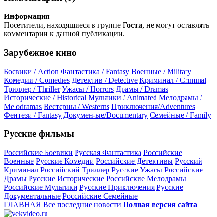
Информация
Посетители, находящиеся в группе
Гости
, не могут оставлять
комментарии к данной публикации.
Зарубежное кино
Боевики / Action
Фантастика / Fantasy
Военные / Military
Комедии / Comedies
Детектив / Detective
Криминал / Criminal
Триллер / Thriller
Ужасы / Horrors
Драмы / Dramas
Исторические / Historical
Мультики / Animated
Мелодрамы /
Melodramas
Вестерны / Westerns
Приключения/Adventures
Фентези / Fantasy
Докумен-ые/Documentary
Семейные / Family
Русские фильмы
Российские Боевики
Русская Фантастика
Российские
Военные
Русские Комедии
Российские Детективы
Русский
Криминал
Российский Триллер
Русские Ужасы
Российские
Драмы
Русские Исторические
Российские Мелодрамы
Российские Мультики
Русские Приключения
Русские
Документальные
Российские Семейные
ГЛАВНАЯ
Все последние новости
Полная версия сайта