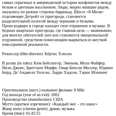
самых серьезных в американской истории конфликтов между
белым и цветным населением. Люди, мирно жившие рядом,
оказались по разные стороны баррикад. Шоссе «8 Миля»
отделяющее Детройт от пригорода, становится
разделительной полосой между черными и белыми.
Происходящее в городе находит свое отражение в музыке. В
бедных кварталах пригорода, где главная цель — выживание,
для многих обитателей хип-хоп становится эмоциональной
отдушиной, средством помогающим вырваться из жесткой
повседневной реальности.
Режиссер (film director): Кёртис Хэнсон
В ролях (in roles): Ким Бейсингер, Эминем, Мехи Файфер,
Ивэн Джонс, Бриттани Мерфи, Омар Бенсон Миллер, Юджин
Бирд, Де`Анджело Уилсон, Ларри Хадсон, Тэрин Мэннинг
Оригинальное (англ.) название фильма: 8 Mile
Год выхода (year of an exit): 2002
Производство (manufacture): США
Мотто (краткое изречение): «Каждый миг - это шанс»
Жанр кино (cinema genre): драма, музыка
Время (time): 01:45:55