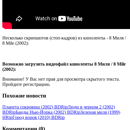
Несколько скриншотов (стоп-кадров) из киноленты - 8 Миля /
8 Mile (2002):
Возможно загрузить видеофайл киноленты 8 Миля / 8 Mile
(2002):
Внимание! У Вас нет прав для просмотра скрытого текста.
Пройдите регистрацию.
Похожие новости
Планета сокровищ (2002) ВDRір
Люди в черном 2 (2002)
ВDRір
Банды Нью-Йорка (2002) ВDRір
Зеленая миля (1999)
HRір
Город воров (2010) ВDRір
Комментарии (0)