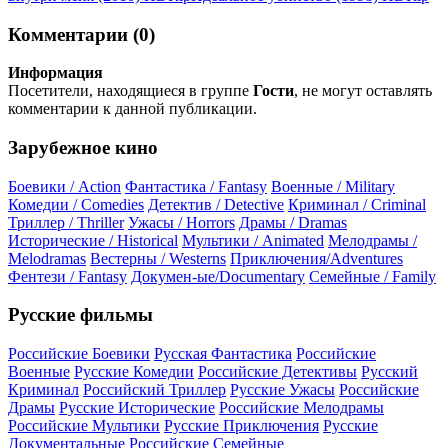
Комментарии (0)
Информация
Посетители, находящиеся в группе
Гости
, не могут оставлять
комментарии к данной публикации.
Зарубежное кино
Боевики / Action
Фантастика / Fantasy
Военные / Military
Комедии / Comedies
Детектив / Detective
Криминал / Criminal
Триллер / Thriller
Ужасы / Horrors
Драмы / Dramas
Исторические / Historical
Мультики / Animated
Мелодрамы /
Melodramas
Вестерны / Westerns
Приключения/Adventures
Фентези / Fantasy
Докумен-ые/Documentary
Семейные / Family
Русские фильмы
Российские Боевики
Русская Фантастика
Российские
Военные
Русские Комедии
Российские Детективы
Русский
Криминал
Российский Триллер
Русские Ужасы
Российские
Драмы
Русские Исторические
Российские Мелодрамы
Российские Мультики
Русские Приключения
Русские
Документальные
Российские Семейные