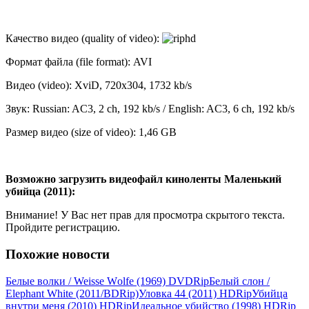
Качество видео (quality of video):
Формат файла (file format): AVI
Видео (video): XviD, 720x304, 1732 kb/s
Звук: Russian: AC3, 2 ch, 192 kb/s / English: AC3, 6 ch, 192 kb/s
Размер видео (size of video): 1,46 GB
Возможно загрузить видеофайл киноленты Маленький
убийца (2011):
Внимание! У Вас нет прав для просмотра скрытого текста.
Пройдите регистрацию.
Похожие новости
Белые волки / Weisse Wоlfe (1969) DVDRір
Белый слон /
Elephant White (2011/BDRір)
Уловка 44 (2011) НDRір
Убийца
внутри меня (2010) НDRір
Идеальное убийство (1998) НDRір