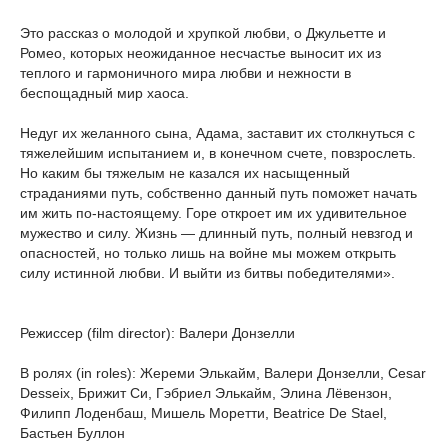
Это рассказ о молодой и хрупкой любви, о Джульетте и
Ромео, которых неожиданное несчастье выносит их из
теплого и гармоничного мира любви и нежности в
беспощадный мир хаоса.
Недуг их желанного сына, Адама, заставит их столкнуться с
тяжелейшим испытанием и, в конечном счете, повзрослеть.
Но каким бы тяжелым не казался их насыщенный
страданиями путь, собственно данный путь поможет начать
им жить по-настоящему. Горе откроет им их удивительное
мужество и силу. Жизнь — длинный путь, полный невзгод и
опасностей, но только лишь на войне мы можем открыть
силу истинной любви. И выйти из битвы победителями».
Режиссер (film director): Валери Донзелли
В ролях (in roles): Жереми Элькайм, Валери Донзелли, Cesar
Desseix, Брижит Си, Гэбриел Элькайм, Элина Лёвензон,
Филипп Лоденбаш, Мишель Моретти, Beatrice De Stael,
Бастьен Буллон