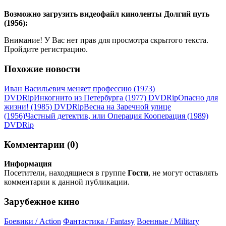
Возможно загрузить видеофайл киноленты Долгий путь
(1956):
Внимание! У Вас нет прав для просмотра скрытого текста.
Пройдите регистрацию.
Похожие новости
Иван Васильевич меняет профессию (1973)
DVDRір
Инкогнито из Петербурга (1977) DVDRір
Опасно для
жизни! (1985) DVDRір
Весна на Заречной улице
(1956)
Частный детектив, или Операция Кооперация (1989)
DVDRір
Комментарии (0)
Информация
Посетители, находящиеся в группе
Гости
, не могут оставлять
комментарии к данной публикации.
Зарубежное кино
Боевики / Action
Фантастика / Fantasy
Военные / Military