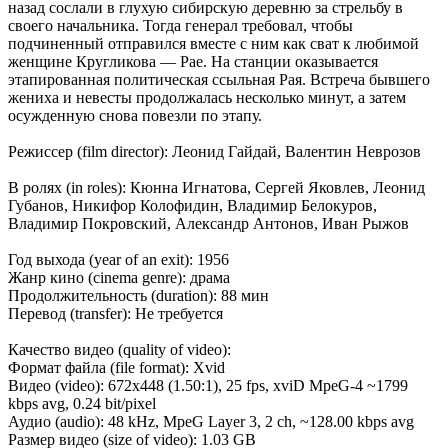
назад сослали в глухую сибирскую деревню за стрельбу в
своего начальника. Тогда генерал требовал, чтобы
подчиненный отправился вместе с ним как сват к любимой
женщине Кругликова — Рае. На станции оказывается
этапированная политическая ссыльная Рая. Встреча бывшего
жениха и невесты продолжалась несколько минут, а затем
осужденную снова повезли по этапу.
Режиссер (film director): Леонид Гайдай, Валентин Неврозов
В ролях (in roles): Кюнна Игнатова, Сергей Яковлев, Леонид
Губанов, Никифор Колофидин, Владимир Белокуров,
Владимир Покровский, Александр Антонов, Иван Рыжов
Год выхода (year of an exit): 1956
Жанр кино (cinema genre): драма
Продолжительность (duration): 88 мин
Перевод (transfer): Не требуется
Качество видео (quality of video):
Формат файла (file format): Xvid
Видео (video): 672х448 (1.50:1), 25 fрs, хviD MреG-4 ~1799
kbрs аvg, 0.24 bit/рiхеl
Аудио (audio): 48 kHz, MреG Lаyеr 3, 2 сh, ~128.00 kbрs аvg
Размер видео (size of video): 1.03 GB