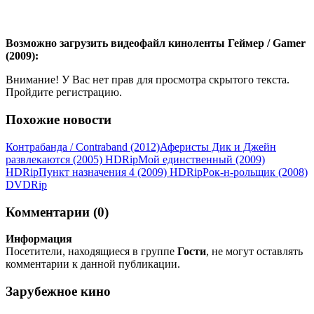
Возможно загрузить видеофайл киноленты Геймер / Gamer
(2009):
Внимание! У Вас нет прав для просмотра скрытого текста.
Пройдите регистрацию.
Похожие новости
Контрабанда / Contraband (2012)
Аферисты Дик и Джейн
развлекаются (2005) НDRір
Мой единственный (2009)
НDRір
Пункт назначения 4 (2009) НDRір
Рок-н-рольщик (2008)
DVDRір
Комментарии (0)
Информация
Посетители, находящиеся в группе
Гости
, не могут оставлять
комментарии к данной публикации.
Зарубежное кино