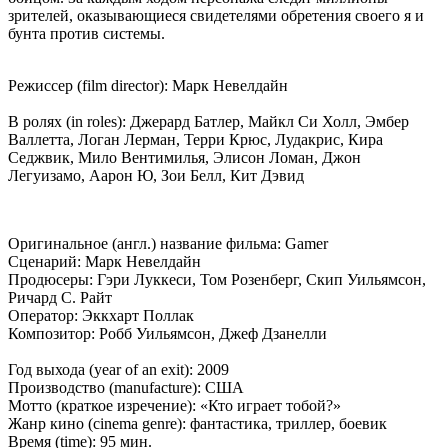
зрителей, оказывающиеся свидетелями обретения своего я и
бунта против системы.
Режиссер (film director): Марк Невелдайн
В ролях (in roles): Джерард Батлер, Майкл Си Холл, Эмбер
Валлетта, Логан Лерман, Терри Крюс, Лудакрис, Кира
Седжвик, Мило Вентимилья, Элисон Ломан, Джон
Легуизамо, Аарон Ю, Зои Белл, Кит Дэвид
Оригинальное (англ.) название фильма: Gamer
Сценарий: Марк Невелдайн
Продюсеры: Гэри Луккеси, Том Розенберг, Скип Уильямсон,
Ричард С. Райт
Оператор: Эккхарт Поллак
Композитор: Робб Уильямсон, Джеф Дзанелли
Год выхода (year of an exit): 2009
Производство (manufacture): США
Мотто (краткое изречение): «Кто играет тобой?»
Жанр кино (cinema genre): фантастика, триллер, боевик
Время (time): 95 мин.