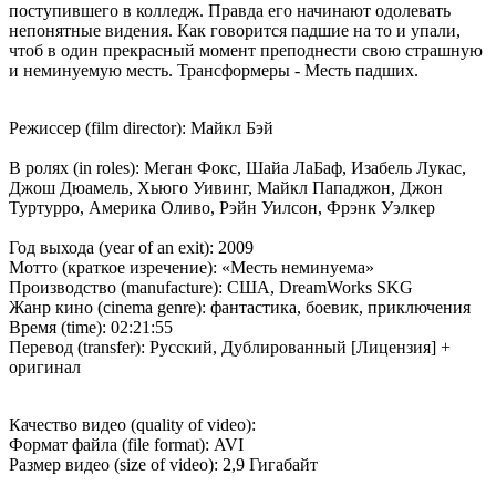
поступившего в колледж. Правда его начинают одолевать
непонятные видения. Как говорится падшие на то и упали,
чтоб в один прекрасный момент преподнести свою страшную
и неминуемую месть. Трансформеры - Месть падших.
Режиссер (film director): Майкл Бэй
В ролях (in roles): Меган Фокс, Шайа ЛаБаф, Изабель Лукас,
Джош Дюамель, Хьюго Уивинг, Майкл Пападжон, Джон
Туртурро, Америка Оливо, Рэйн Уилсон, Фрэнк Уэлкер
Год выхода (year of an exit): 2009
Мотто (краткое изречение): «Месть неминуема»
Производство (manufacture): США, DreamWorks SKG
Жанр кино (cinema genre): фантастика, боевик, приключения
Время (time): 02:21:55
Перевод (transfer): Русский, Дублированный [Лицензия] +
оригинал
Качество видео (quality of video):
Формат файла (file format): AVI
Размер видео (size of video): 2,9 Гигабайт