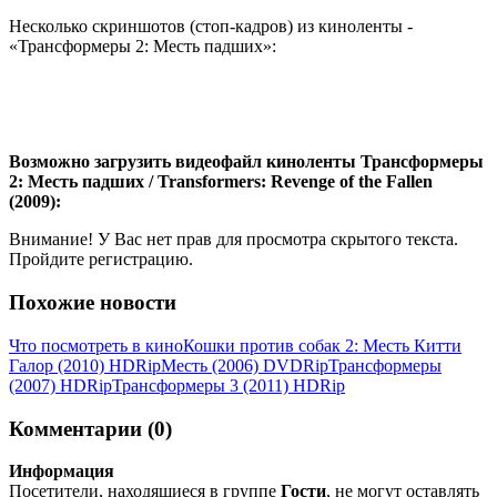
Несколько скриншотов (стоп-кадров) из киноленты -
«Трансформеры 2: Месть падших»:
Возможно загрузить видеофайл киноленты Трансформеры
2: Месть падших / Transformers: Revenge of the Fallen
(2009):
Внимание! У Вас нет прав для просмотра скрытого текста.
Пройдите регистрацию.
Похожие новости
Что посмотреть в кино
Кошки против собак 2: Месть Китти
Галор (2010) НDRір
Месть (2006) DVDRір
Трансформеры
(2007) НDRір
Трансформеры 3 (2011) HDRip
Комментарии (0)
Информация
Посетители, находящиеся в группе
Гости
, не могут оставлять