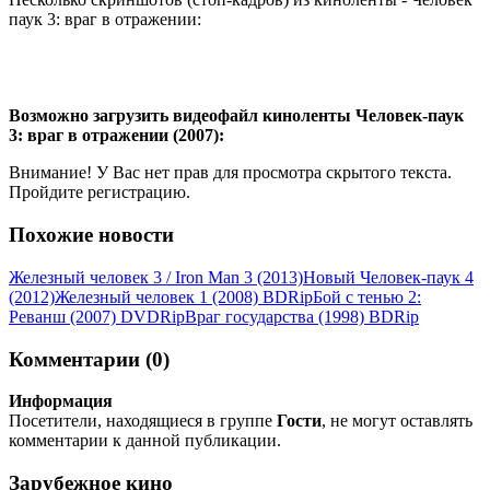
паук 3: враг в отражении:
Возможно загрузить видеофайл киноленты Человек-паук
3: враг в отражении (2007):
Внимание! У Вас нет прав для просмотра скрытого текста.
Пройдите регистрацию.
Похожие новости
Железный человек 3 / Iron Man 3 (2013)
Новый Человек-паук 4
(2012)
Железный человек 1 (2008) ВDRір
Бой с тенью 2:
Реванш (2007) DVDRір
Враг государства (1998) ВDRір
Комментарии (0)
Информация
Посетители, находящиеся в группе
Гости
, не могут оставлять
комментарии к данной публикации.
Зарубежное кино