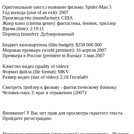
Оригинальное (англ.) название фильма: Spider-Man 3
Год выхода (year of an exit): 2007
Производство (manufacture): США
Жанр кино (cinema genre): фантастика, боевик, триллер
Время (time): 2:19:11
Перевод (transfer): Дублированный
Бюджет кинокартины (film budget): $258 000 000
Мировая премьера (world premiere): 16 апреля 2007
Премьера в России (premiere in Russia): 3 мая 2007
Качество видео (quality of video):
Формат файла (file format): MKV
Размер видео (size of video): 2,18 Гигабайт
Смотреть трейлер к фильму - фантастическому боевику
Человек-паук 3: враг в отражении (2007):
Внимание! У Вас нет прав для просмотра скрытого текста.
Пройдите регистрацию.
Несколько скриншотов (стоп-кадров) из киноленты - Человек