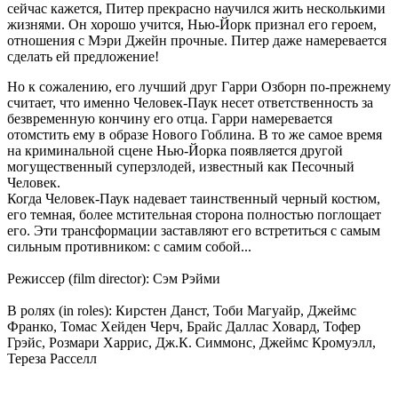
сейчас кажется, Питер прекрасно научился жить несколькими
жизнями. Он хорошо учится, Нью-Йорк признал его героем,
отношения с Мэри Джейн прочные. Питер даже намеревается
сделать ей предложение!
Но к сожалению, его лучший друг Гарри Озборн по-прежнему
считает, что именно Человек-Паук несет ответственность за
безвременную кончину его отца. Гарри намеревается
отомстить ему в образе Нового Гоблина. В то же самое время
на криминальной сцене Нью-Йорка появляется другой
могущественный суперзлодей, известный как Песочный
Человек.
Когда Человек-Паук надевает таинственный черный костюм,
его темная, более мстительная сторона полностью поглощает
его. Эти трансформации заставляют его встретиться с самым
сильным противником: с самим собой...
Режиссер (film director): Сэм Рэйми
В ролях (in roles): Кирстен Данст, Тоби Магуайр, Джеймс
Франко, Томас Хейден Черч, Брайс Даллас Ховард, Тофер
Грэйс, Розмари Харрис, Дж.К. Симмонс, Джеймс Кромуэлл,
Тереза Расселл