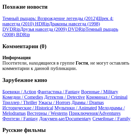
Похожие новости
Темный рыцарь: Возрождение легенды (2012)
Шрек 4:
навсегда (2010) НDRір
Драконы навсегда (1998)
DVDRір
Друзья навсегда (2009) DVDRір
Темный рыцарь
(2008) ВDRір
Комментарии (0)
Информация
Посетители, находящиеся в группе
Гости
, не могут оставлять
комментарии к данной публикации.
Зарубежное кино
Боевики / Action
Фантастика / Fantasy
Военные / Military
Комедии / Comedies
Детектив / Detective
Криминал / Criminal
Триллер / Thriller
Ужасы / Horrors
Драмы / Dramas
Исторические / Historical
Мультики / Animated
Мелодрамы /
Melodramas
Вестерны / Westerns
Приключения/Adventures
Фентези / Fantasy
Докумен-ые/Documentary
Семейные / Family
Русские фильмы