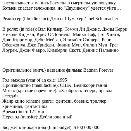
рассчитывает заманить Бэтмена в смертельную ловушку.
Бэтмен спасает заложника, но "Двуликому" удается уйти…
Режиссер (film director): Джоэл Шумахер / Joel Schumacher
В ролях (in roles): Вэл Килмер, Томми Ли Джонс, Джим Керри,
Николь Кидман, Крис О’Доннелл, Майкл Гоф, Пэт Хингл,
Дрю Бэрримор, Деби Мейзар, Элизабет Сэндерс, Рене
Обержонуа, Джо Грифази, Филип Мун, Филип Мун, Грег
Лоурен, Джон Фавро, Кимберли Скотт, Деннис Паладино
Оригинальное (англ.) название фильма: Batman Forever
Год выхода (year of an exit): 1995
Производство (manufacture): США, Великобритания
Мотто (краткое изречение): «Храбрость теперь, правда
всегда!»
Жанр кино (cinema genre): фэнтези, боевик, триллер,
криминал, фантастика
Время (time): 121 мин.
Перевод (transfer): Дублированный
Бюджет кинокартины (film budget): $100 000 000