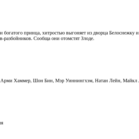
 и богатого принца, хитростью выгоняет из дворца Белоснежку и
ов-разбойников. Сообща они отомстят Злоде.
мс, Арми Хаммер, Шон Бин, Мэр Уиннингхэм, Натан Лейн, Майкл
ия