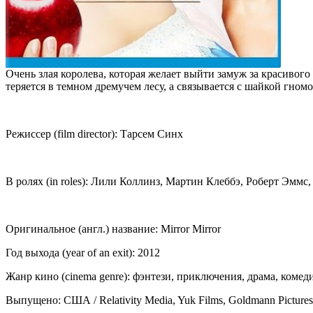
Очень злая королева, которая желает выйти замуж за красивого
теряется в темном дремучем лесу, а связывается с шайкой гном
Режиссер (film director): Тарсем Синх
В ролях (in roles): Лили Коллинз, Мартин Клеббэ, Роберт Эм
Оригинальное (англ.) название: Mirror Mirror
Год выхода (year of an exit): 2012
Жанр кино (cinema genre): фэнтези, приключения, драма, комед
Выпущено: США / Relativity Media, Yuk Films, Goldmann Pictures