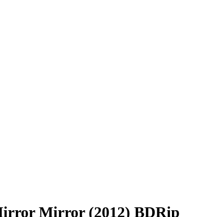
irror Mirror (2012) ВDRір