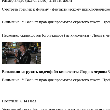
Размер видео (size of video): 2,18 Гигабайт
Смотреть трейлер к фильму - фантастическому приключенческо
Внимание! У Вас нет прав для просмотра скрытого текста. Пр
Несколько скриншотов (стоп-кадров) из киноленты - Люди в чер
Возможно загрузить видеофайл киноленты Люди в черном 3 / 
Внимание! У Вас нет прав для просмотра скрытого текста. Пр
Посетили:
6 141 чел.
Уважаемый гость, Вы посетили ресурс в качестве незарегистри