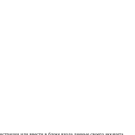
страции или ввести в блоке входа данные своего аккаунта.