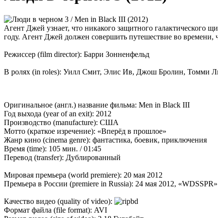
Агент Джей узнает, что никакого защитного галактического щи
году. Агент Джей должен совершить путешествие во времени, 
Режиссер (film director): Барри Зонненфельд
В ролях (in roles): Уилл Смит, Элис Ив, Джош Бролин, Томми
Оригинальное (англ.) название фильма: Men in Black III
Год выхода (year of an exit): 2012
Производство (manufacture): США
Мотто (краткое изречение): «Вперёд в прошлое»
Жанр кино (cinema genre): фантастика, боевик, приключения
Время (time): 105 мин. / 01:45
Перевод (transfer): Дублированный
Мировая премьера (world premiere): 20 мая 2012
Премьера в России (premiere in Russia): 24 мая 2012, «WDSSPR
Качество видео (quality of video):
Формат файла (file format): AVI