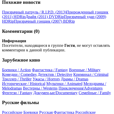
Похожие новости
Призрачный патруль / R.I.P.D. (2013)
Прирожденный гонщик
(2011) HDRір
Драйв (2011) DVDRір
Призрачный удар (2009)
НDRір
Призрачный гонщик (2007) ВDRір
Комментарии (0)
Информация
Посетители, находящиеся в группе
Гости
, не могут оставлять
комментарии к данной публикации.
Зарубежное кино
Боевики / Action
Фантастика / Fantasy
Военные / Military
Комедии / Comedies
Детектив / Detective
Криминал / Criminal
Триллер / Thriller
Ужасы / Horrors
Драмы / Dramas
Исторические / Historical
Мультики / Animated
Мелодрамы /
Melodramas
Вестерны / Westerns
Приключения/Adventures
Фентези / Fantasy
Докумен-ые/Documentary
Семейные / Family
Русские фильмы
Российские Боевики
Русская Фантастика
Российские