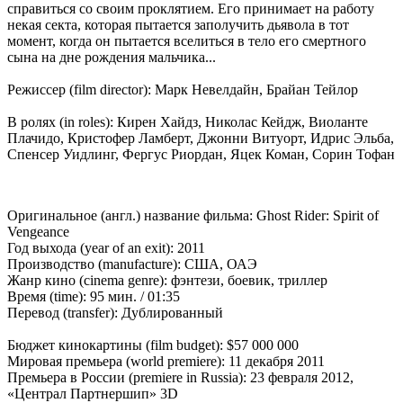
справиться со своим проклятием. Его принимает на работу
некая секта, которая пытается заполучить дьявола в тот
момент, когда он пытается вселиться в тело его смертного
сына на дне рождения мальчика...
Режиссер (film director): Марк Невелдайн, Брайан Тейлор
В ролях (in roles): Кирен Хайдз, Николас Кейдж, Виоланте
Плачидо, Кристофер Ламберт, Джонни Витуорт, Идрис Эльба,
Спенсер Уидлинг, Фергус Риордан, Яцек Коман, Сорин Тофан
Оригинальное (англ.) название фильма: Ghost Rider: Spirit of
Vengeance
Год выхода (year of an exit): 2011
Производство (manufacture): США, ОАЭ
Жанр кино (cinema genre): фэнтези, боевик, триллер
Время (time): 95 мин. / 01:35
Перевод (transfer): Дублированный
Бюджет кинокартины (film budget): $57 000 000
Мировая премьера (world premiere): 11 декабря 2011
Премьера в России (premiere in Russia): 23 февраля 2012,
«Централ Партнершип» 3D