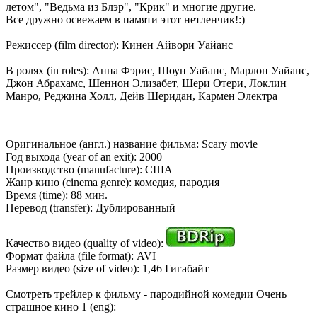
летом", "Ведьма из Блэр", "Крик" и многие другие.
Все дружно освежаем в памяти этот нетленчик!:)
Режиссер (film director): Кинен Айвори Уайанс
В ролях (in roles): Анна Фэрис, Шоун Уайанс, Марлон Уайанс,
Джон Абрахамс, Шеннон Элизабет, Шери Отери, Локлин
Манро, Реджина Холл, Дейв Шеридан, Кармен Электра
Оригинальное (англ.) название фильма: Scary movie
Год выхода (year of an exit): 2000
Производство (manufacture): США
Жанр кино (cinema genre): комедия, пародия
Время (time): 88 мин.
Перевод (transfer): Дублированный
Качество видео (quality of video):
Формат файла (file format): AVI
Размер видео (size of video): 1,46 Гигабайт
Смотреть трейлер к фильму - пародийной комедии Очень
страшное кино 1 (eng):