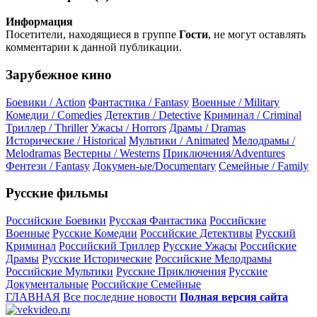
Информация
Посетители, находящиеся в группе
Гости
, не могут оставлять
комментарии к данной публикации.
Зарубежное кино
Боевики / Action
Фантастика / Fantasy
Военные / Military
Комедии / Comedies
Детектив / Detective
Криминал / Criminal
Триллер / Thriller
Ужасы / Horrors
Драмы / Dramas
Исторические / Historical
Мультики / Animated
Мелодрамы /
Melodramas
Вестерны / Westerns
Приключения/Adventures
Фентези / Fantasy
Докумен-ые/Documentary
Семейные / Family
Русские фильмы
Российские Боевики
Русская Фантастика
Российские
Военные
Русские Комедии
Российские Детективы
Русский
Криминал
Российский Триллер
Русские Ужасы
Российские
Драмы
Русские Исторические
Российские Мелодрамы
Российские Мультики
Русские Приключения
Русские
Документальные
Российские Семейные
ГЛАВНАЯ
Все последние новости
Полная версия сайта