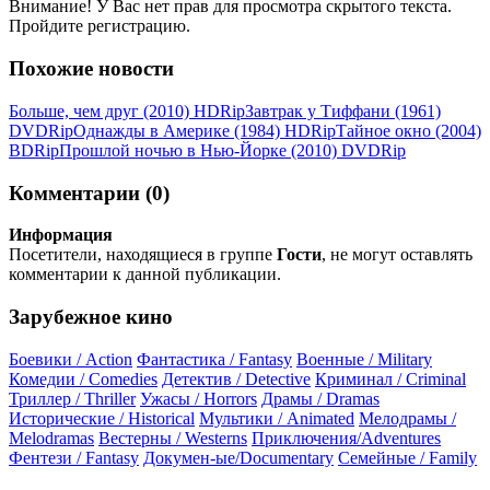
Внимание! У Вас нет прав для просмотра скрытого текста.
Пройдите регистрацию.
Похожие новости
Больше, чем друг (2010) НDRір
Завтрак у Тиффани (1961)
DVDRір
Однажды в Америке (1984) НDRір
Тайное окно (2004)
ВDRір
Прошлой ночью в Нью-Йорке (2010) DVDRір
Комментарии (0)
Информация
Посетители, находящиеся в группе
Гости
, не могут оставлять
комментарии к данной публикации.
Зарубежное кино
Боевики / Action
Фантастика / Fantasy
Военные / Military
Комедии / Comedies
Детектив / Detective
Криминал / Criminal
Триллер / Thriller
Ужасы / Horrors
Драмы / Dramas
Исторические / Historical
Мультики / Animated
Мелодрамы /
Melodramas
Вестерны / Westerns
Приключения/Adventures
Фентези / Fantasy
Докумен-ые/Documentary
Семейные / Family