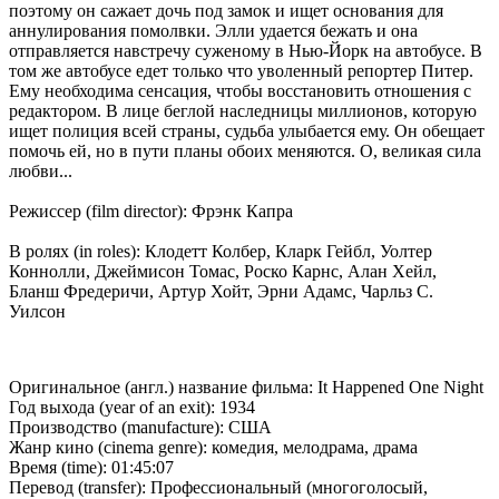
поэтому он сажает дочь под замок и ищет основания для
аннулирования помолвки. Элли удается бежать и она
отправляется навстречу суженому в Нью-Йорк на автобусе. В
том же автобусе едет только что уволенный репортер Питер.
Ему необходима сенсация, чтобы восстановить отношения с
редактором. В лице беглой наследницы миллионов, которую
ищет полиция всей страны, судьба улыбается ему. Он обещает
помочь ей, но в пути планы обоих меняются. О, великая сила
любви...
Режиссер (film director): Фрэнк Капра
В ролях (in roles): Клодетт Колбер, Кларк Гейбл, Уолтер
Коннолли, Джеймисон Томас, Роско Карнс, Алан Хейл,
Бланш Фредеричи, Артур Хойт, Эрни Адамс, Чарльз С.
Уилсон
Оригинальное (англ.) название фильма: It Happened One Night
Год выхода (year of an exit): 1934
Производство (manufacture): США
Жанр кино (cinema genre): комедия, мелодрама, драма
Время (time): 01:45:07
Перевод (transfer): Профессиональный (многоголосый,