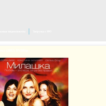
азные видеосюжеты
Загрузка с ФО
ка (2002) DVDRір