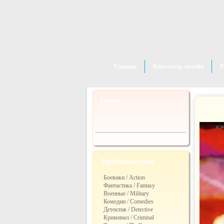
Главная
Кинотеатр онлайн
Р
Поиск
Милаш
Зарубежное кино
Боевики / Action
Фантастика / Fantasy
Военные / Military
Комедии / Comedies
Детектив / Detective
Криминал / Criminal