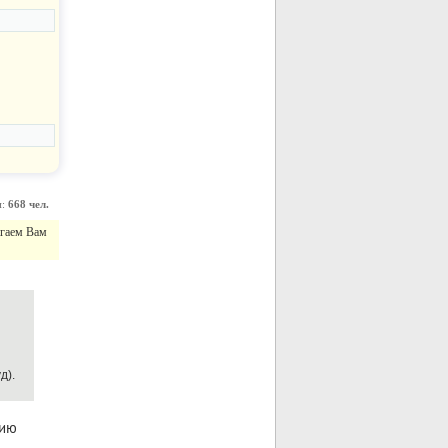
и:
668 чел.
агаем Вам
д).
нию