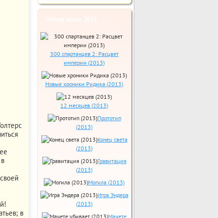
Обзор кино 2013
300 спартанцев 2: Расцвет
империи (2013)
Новые хроники Ридика (2013)
12 месяцев (2013)
Прототип
Уолтерс
(2013)
читься
Конец света
(2013)
 ее
 в
Гравитация
(2013)
 своей
Могила (2013)
Игра Эндера
й!
(2013)
тьев; в
Мачете