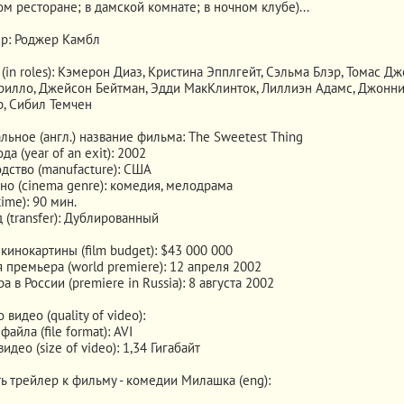
ом ресторане; в дамской комнате; в ночном клубе)...
р: Роджер Камбл
(in roles): Кэмерон Диаз, Кристина Эпплгейт, Сэльма Блэр, Томас Дж
рилло, Джейсон Бейтман, Эдди МакКлинток, Лиллиэн Адамс, Джонн
, Сибил Темчен
льное (англ.) название фильма: The Sweetest Thing
да (year of an exit): 2002
дство (manufacture): США
но (cinema genre): комедия, мелодрама
ime): 90 мин.
 (transfer): Дублированный
кинокартины (film budget): $43 000 000
 премьера (world premiere): 12 апреля 2002
 в России (premiere in Russia): 8 августа 2002
 видео (quality of video):
айла (file format): AVI
идео (size of video): 1,34 Гигабайт
ь трейлер к фильму - комедии Милашка (eng):