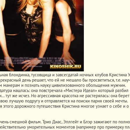
ьная блондинка, тусовщица и завсегдатай ночных клубов Кристина 
прекрасный день решает, что ей не мешало бы просветиться, т.е. нау
 манерам и познать науку цивилизованного обольщения мужчин.
датура нашлась: она повстречала «Мистера Идеал» который разбил
и… тут же исчез. Но агрессивная красотка не растерялась: она берет
свою лучшую подругу и отправляется на поиски парня своей мечты.
я этого дорожного путешествия Кристина многое узнает о себе и о
очень смешной фильм. Трио Диас, Эплгейт и Блэр зажигают по полно
ействительно уморительных моментов (например про примерку пла