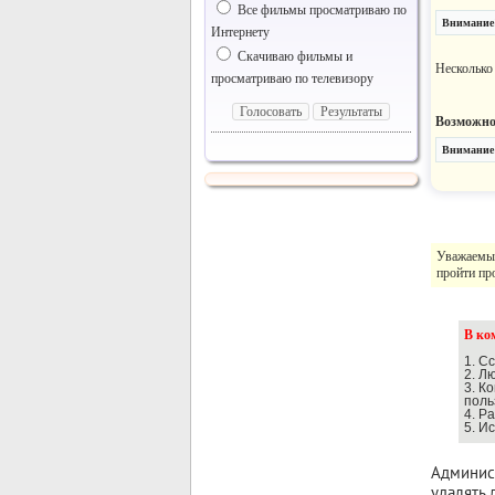
Все фильмы просматриваю по
Внимание!
Интернету
Скачиваю фильмы и
Несколько 
просматриваю по телевизору
Возможно 
Внимание!
Уважаемый
пройти про
В ко
1. С
2. Л
3. К
поль
4. Р
5. И
Админист
удалять