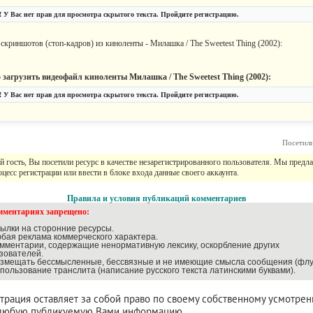
 У Вас нет прав для просмотра скрытого текста. Пройдите регистрацию.
скриншотов (стоп-кадров) из киноленты - Милашка / The Sweetest Thing (2002):
загрузить видеофайл киноленты Милашка / The Sweetest Thing (2002):
 У Вас нет прав для просмотра скрытого текста. Пройдите регистрацию.
Посетил
 гость, Вы посетили ресурс в качестве незарегистрированного пользователя. Мы предл
цесс регистрации или ввести в блоке входа данные своего аккаунта.
Правила и условия публикаций комментариев
мментариях запрещено:
сылки на сторонние ресурсы.
юбая реклама коммерческого характера.
омментарии, содержащие ненормативную лексику, оскорбление других
зователей.
азмещать бессмысленные, бессвязные и не имеющие смысла сообщения (флу
спользование транслита (написание русского текста латинскими буквами).
рация оставляет за собой право по своему собственному усмотре
 любую публикуемую Вами информацию.