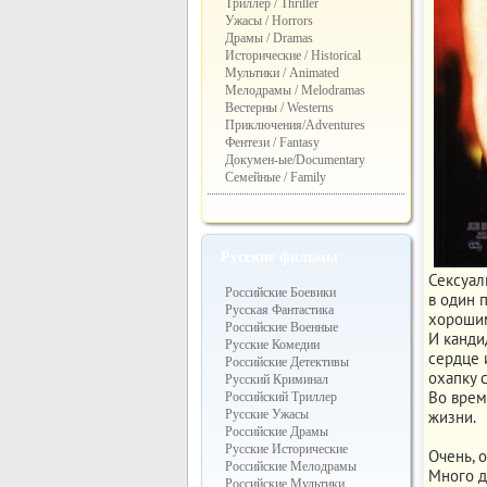
Триллер / Thriller
Ужасы / Horrors
Драмы / Dramas
Исторические / Historical
Мультики / Animated
Мелодрамы / Melodramas
Вестерны / Westerns
Приключения/Adventures
Фентези / Fantasy
Докумен-ые/Documentary
Семейные / Family
Русские фильмы
Сексуал
Российские Боевики
в один 
Русская Фантастика
хорошим
Российские Военные
И канди
Русские Комедии
сердце 
Российские Детективы
охапку 
Русский Криминал
Во врем
Российский Триллер
жизни.
Русские Ужасы
Российские Драмы
Русские Исторические
Очень, 
Российские Мелодрамы
Много д
Российские Мультики