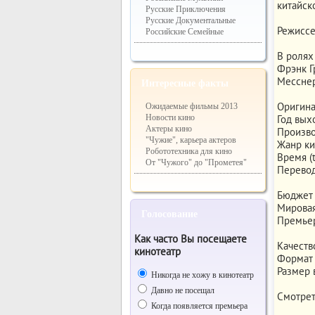
китайск
Русские Приключения
Русские Документальные
Режисcе
Российские Семейные
В ролях 
Фрэнк Г
Месснер
Интересные факты
Оригина
Ожидаемые фильмы 2013
Год выхо
Новости кино
Актеры кино
Произво
"Чужие", карьера актеров
Жанр ки
Робототехника для кино
Время (t
От "Чужого" до "Прометея"
Перевод
Бюджет 
Мировая
Голосование
Премьера
Как часто Вы посещаете
Качество
кинотеатр
Формат ф
Размер в
Никогда не хожу в кинотеатр
Давно не посещал
Смотрет
Когда появляется премьера