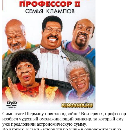
Симпатяге Шерману повезло вдвойне! Во-первых, профессор
изобрел чудесный омолаживающий эликсир, за который ему
уже предложили астрономическую сумму.
Во-вторых, Кламп «втюрился по уши» в обворожительную