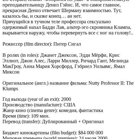
преподавательницу Дениз Гэйнс. И, что самое главное,
прекрасная Дениз отвечает Шерману взаимностью. Тут,
казалось бы, и сказке конец… ан нет.
Прячущийся в тучном теле профессора сексуально
одержимый нахал Бадди Лав, альтер-эго скромника Клампа,
вырывается наружу, чтобы перевернуть все с ног на голову!..
Режиссер (film director): Питер Сигал
В ролях (in roles): Джанет Джексон, Эдди Мёрфи, Крис
Эллиот, Джон Алес, Ларри Миллер, Ричард Гант, Мелинда
МакГроу, Анна Мария Хорсфорд, Гэбриел Уильямс, Ямал
Миксон
Оригинальное (англ.) название фильма: Nutty Professor II: The
Klumps
Год выхода (year of an exit): 2000
Производство (manufacture): США
Жанр кино (cinema genre): комедия, фантастика
Время (time): 109 мин.
Перевод (transfer): Дублированный + Оригинал
Бюджет кинокартины (film budget): $84 000 000
Мировая премьера (world premiere): 24 июля 2000