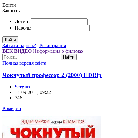
Войти
Закрыть
Логин:
Пароль:
Войти
Забыли пароль?
|
Регистрация
ВЕК ВИДЕО
Информация о фильмах
Найти
Полная версия сайта
Чокнутый профессор 2 (2000) НDRір
Sergun
14-09-2011, 09:22
746
Комедии