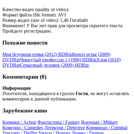
Качество видео (quality of video):
Формат файла (file format): AVI
Размер видео (size of video): 1,46 Гигабайт
Внимание! У Вас нет прав для просмотра скрытого текста.
Пройдите регистрацию.
Похожие новости
Моя безумная семья (2012) ВDRір
Конец игры (2009)
DVDRір
Чокнутый профессор 1 (1996) НDRір
Хлоя (2010)
DVDRір
Серьезный человек (2009) НDRір
Комментарии (0)
Информация
Посетители, находящиеся в группе
Гости
, не могут оставлять
комментарии к данной публикации.
Зарубежное кино
Боевики / Action
Фантастика / Fantasy
Военные / Military
Комедии / Comedies
Детектив / Detective
Криминал / Criminal
Триллер / Thriller
Ужасы / Horrors
Драмы / Dramas