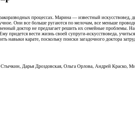
коразводных процессах. Марина — известный искусствовед, ди
учное. Они все больше ругаются по мелочам, все меньше проводя
твенный доктор не предлагает решить их семейные проблемы. Н
Ему придется вести жизнь своей супруги-искусствоведа, учиться
своить навыки карате, поскольку поиски загадочного доктора за
ий Стычкин, Дарья Дроздовская, Ольга Орлова, Андрей Краско, 