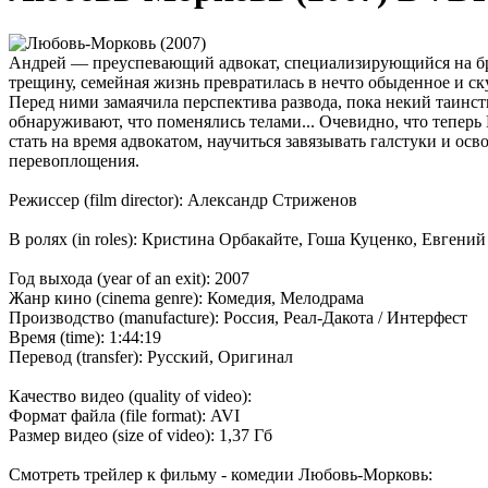
Андрей — преуспевающий адвокат, специализирующийся на бра
трещину, семейная жизнь превратилась в нечто обыденное и ск
Перед ними замаячила перспектива развода, пока некий таинс
обнаруживают, что поменялись телами... Очевидно, что теперь 
стать на время адвокатом, научиться завязывать галстуки и о
перевоплощения.
Режиссер (film director): Александр Стриженов
В ролях (in roles): Кристина Орбакайте, Гоша Куценко, Евген
Год выхода (year of an exit): 2007
Жанр кино (cinema genre): Комедия, Мелодрама
Производство (manufacture): Россия, Реал-Дакота / Интерфест
Время (time): 1:44:19
Перевод (transfer): Русский, Оригинал
Качество видео (quality of video):
Формат файла (file format): AVI
Размер видео (size of video): 1,37 Гб
Смотреть трейлер к фильму - комедии Любовь-Морковь: