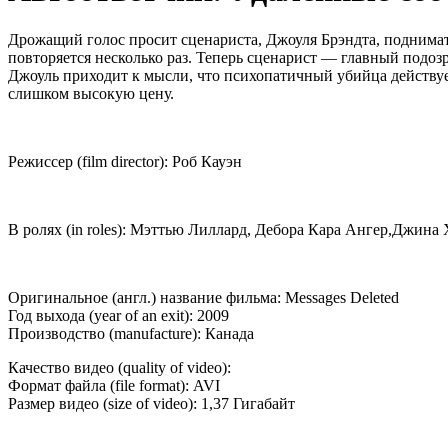
Дрожащий голос просит сценариста, Джоуля Брэндта, поднимат
повторяется несколько раз. Теперь сценарист — главный подоз
Джоуль приходит к мысли, что психопатичный убийца действует
слишком высокую цену.
Режиссер (film director): Роб Кауэн
В ролях (in roles): Мэттью Лиллард, Дебора Кара Ангер,Джина
Оригинальное (англ.) название фильма: Messages Deleted
Год выхода (year of an exit): 2009
Производство (manufacture): Канада
Качество видео (quality of video):
Формат файла (file format): AVI
Размер видео (size of video): 1,37 Гигабайт