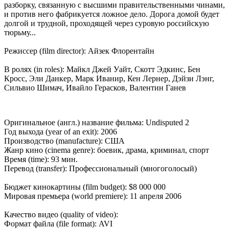
разборку, связанную с высшими правительственными чинами,
и против него фабрикуется ложное дело. Дорога домой будет
долгой и трудной, проходящей через суровую российскую
тюрьму...
Режиссер (film director): Айзек Флорентайн
В ролях (in roles): Майкл Джей Уайт, Скотт Эдкинс, Бен
Кросс, Эли Данкер, Марк Иванир, Кен Лернер, Дэйзи Лэнг,
Сильвио Шимач, Ивайло Герасков, Валентин Ганев
Оригинальное (англ.) название фильма: Undisputed 2
Год выхода (year of an exit): 2006
Производство (manufacture): США
Жанр кино (cinema genre): боевик, драма, криминал, спорт
Время (time): 93 мин.
Перевод (transfer): Профессиональный (многоголосый)
Бюджет кинокартины (film budget): $8 000 000
Мировая премьера (world premiere): 11 апреля 2006
Качество видео (quality of video):
Формат файла (file format): AVI