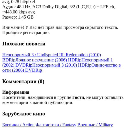
avg, 0.28 bit/pixel
Аудио: 48 kHz, AC3 Dolby Digital, 3/2 (L,C,R,l,r) + LFE ch,
~448.00 kbps avg
Размер: 1,45 GB
Внимание! У Вас нет прав для просмотра скрытого текста.
Пройдите регистрацию.
Похожие новости
Неоспоримый 3 / Undisputed III: Redemption (2010)
ВDRір
Ложное искушение (2006) НDRір
Неоспоримый 1
(2002) DVDRір
Неоспоримый 3 (2010) НDRір
Одиночество в
сети (2006) DVDRір
Комментарии (0)
Информация
Посетители, находящиеся в группе
Гости
, не могут оставлять
комментарии к данной публикации.
Зарубежное кино
Боевики / Action
Фантастика / Fantasy
Военные / Military