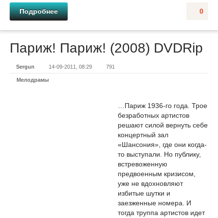
Подробнее
0
Париж! Париж! (2008) DVDRір
Sergun
14-09-2011, 08:29
791
Мелодрамы
…Париж 1936-го года. Трое
безработных артистов
решают силой вернуть себе
концертный зал
«Шансония», где они когда-
то выступали. Но публику,
встревоженную
предвоенным кризисом,
уже не вдохновляют
избитые шутки и
заезженные номера. И
тогда труппа артистов идет