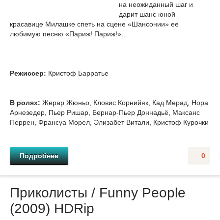
на неожиданный шаг и
дарит шанс юной
красавице Милашке спеть на сцене «Шансонии» ее
любимую песню «Париж! Париж!»…
Режиссер:
Кристоф Барратье
В ролях:
Жерар Жюньо, Кловис Корнийяк, Кад Мерад, Нора
Арнезедер, Пьер Ришар, Бернар-Пьер Доннадьё, Максанс
Перрен, Франсуа Морел, Элизабет Витали, Кристоф Курочки
Подробнее
0
Приколисты / Funny People
(2009) НDRір