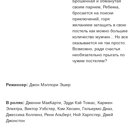
Брошенная и обманутая
своим парнем, Ребекка,
бросается на поиски
приключений, горя
желанием затащить в свою
постель как можно большее
количество мужчин... Но все
оказывается не так просто.
Возможно, ради счастья
необязательно прыгать по
чужим постелям?
Режиссер:
Джон Мэллори Эшер
В ролях:
Дженни МакКарти, Эдди Кэй Томас, Кармен
Электра, Виктор Уэбстер, Кэм Хескин, Гильермо Диаз,
Джессика Коллинз, Рени Альберт, Ной Харпстер, Джей
Джонстон