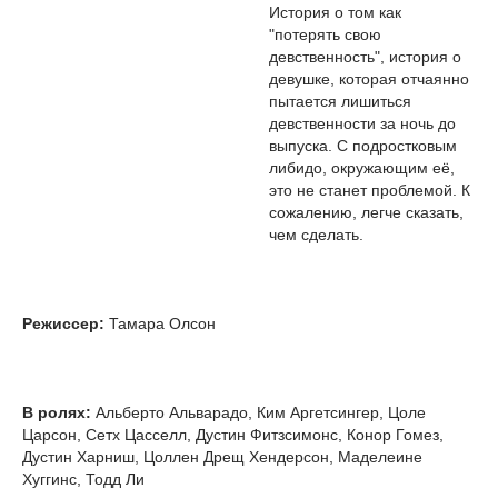
История о том как
"потерять свою
девственность", история о
девушке, которая отчаянно
пытается лишиться
девственности за ночь до
выпуска. С подростковым
либидо, окружающим её,
это не станет проблемой. К
сожалению, легче сказать,
чем сделать.
Режиссер:
Тамара Олсон
В ролях:
Альберто Альварадо, Ким Аргетсингер, Цоле
Царсон, Сетх Цасселл, Дустин Фитзсимонс, Конор Гомез,
Дустин Харниш, Цоллен Дрещ Хендерсон, Маделеине
Хуггинс, Тодд Ли