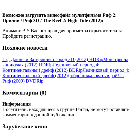
Возможно загрузить видеофайл
мультфильма Риф 2:
Прилив / Риф 3D / The Reef 2: High Tide (2012):
Внимание! У Вас нет прав для просмотра скрытого текста.
Пройдите регистрацию.
Похожие новости
Тэд Джонс и Затерянный город 3D (2012) НDRір
Монстры на
каникулах (2012) НDRір
Ледниковый период 4:
Континентальный дрейф (2012) BDRip
Ледниковый период 4:
Континентальный дрейф (2012)
Добро пожаловать в рай! 2:
Риф (2009) DVDRір
Комментарии (0)
Информация
Посетители, находящиеся в группе
Гости
, не могут оставлять
комментарии к данной публикации.
Зарубежное кино