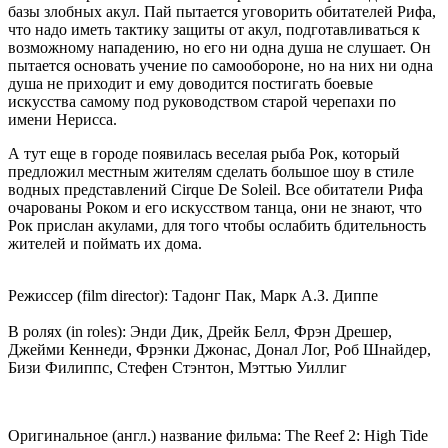
базы злобных акул. Пай пытается уговорить обитателей Рифа,
что надо иметь тактику защиты от акул, подготавливаться к
возможному нападению, но его ни одна душа не слушает. Он
пытается основать учение по самообороне, но на них ни одна
душа не приходит и ему доводится постигать боевые
искусства самому под руководством старой черепахи по
имени Нерисса.
А тут еще в городе появилась веселая рыба Рок, который
предложил местным жителям сделать большое шоу в стиле
водных представлений Cirque De Soleil. Все обитатели Рифа
очарованы Роком и его искусством танца, они не знают, что
Рок прислан акулами, для того чтобы ослабить бдительность
жителей и поймать их дома.
Режиссер (film director): Тадонг Пак, Марк А.З. Диппе
В ролях (in roles): Энди Дик, Дрейк Белл, Фрэн Дрешер,
Джейми Кеннеди, Фрэнки Джонас, Донал Лог, Роб Шнайдер,
Бизи Филиппс, Стефен Стэнтон, Мэттью Уиллиг
Оригинальное (англ.) название фильма: The Reef 2: High Tide