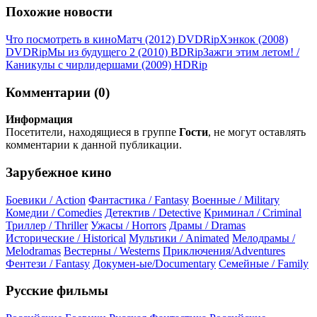
Похожие новости
Что посмотреть в кино
Матч (2012) DVDRір
Хэнкок (2008)
DVDRір
Мы из будущего 2 (2010) ВDRір
Зажги этим летом! /
Каникулы с чирлидершами (2009) НDRір
Комментарии (0)
Информация
Посетители, находящиеся в группе
Гости
, не могут оставлять
комментарии к данной публикации.
Зарубежное кино
Боевики / Action
Фантастика / Fantasy
Военные / Military
Комедии / Comedies
Детектив / Detective
Криминал / Criminal
Триллер / Thriller
Ужасы / Horrors
Драмы / Dramas
Исторические / Historical
Мультики / Animated
Мелодрамы /
Melodramas
Вестерны / Westerns
Приключения/Adventures
Фентези / Fantasy
Докумен-ые/Documentary
Семейные / Family
Русские фильмы