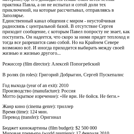
практика Павла, а он не испытал и сотой доли тех
приключений, на которые рассчитывал, отправляясь в
Заполярье.
Единственный канал общения с миром - неустойчивая
радиосвязь с центральной базой. В отсутствие Сергея
приходит сообщение, с которым Павел попросту не знает, как
поступить. Он надеется, что скоро за ними придет теплоход и
тогда все разрешится само собой. Но на Крайнем Севере
возможно всё. И иногда приходится выбирать между своей
жизнью и жизнью другого...
Режиссер (film director): Алексей Попогребский
В ролях (in roles): Григорий Добрыгин, Сергей Пускепалис
Год выхода (year of an exit): 2010
Производство (manufacture): Россия
Мотто (краткое изречение): «Не ври. Не бойся. Не беги.»
Жанр кино (cinema genre): триллер
Время (time): 124 мин.
Перевод (transfer): Оригинал
Бюджет кинокартины (film budget): $2 500 000
Мировая премьера (world premiere): 17 февраля 2010