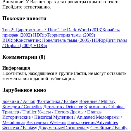
Внимание! У Вас нет прав для просмотра скрытого текста.
Пройдите регистрацию.
Похожие новости
Тор 2: Царство тьмы / Thor: The Dark World (2013)
Корабль-
призрак (2002) НDRір
Территория тьмы (2009)
ВDRір
Константин: Повелитель тьмы (2005) НDRір
Дитя тьмы
/ Orphan (2009) НDRір
Комментарии (0)
Информация
Посетители, находящиеся в группе
Гости
, не могут оставлять
комментарии к данной публикации.
Зарубежное кино
Боевики / Action
Фантастика / Fantasy
Военные / Military
Комедии / Comedies
Детектив / Detective
Криминал / Criminal
Триллер / Thriller
Ужасы / Horrors
Драмы / Dramas
Исторические / Historical
Мультики / Animated
Мелодрамы /
Melodramas
Вестерны / Westerns
Приключения/Adventures
Фентези / Fantasy
Докумен-ые/Documentary
Семейные / Family