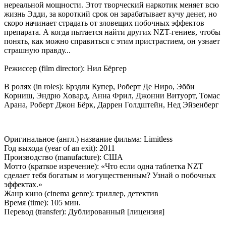
нереальной мощности. Этот творческий наркотик меняет всю
жизнь Эдди, за короткий срок он зарабатывает кучу денег, но
скоро начинает страдать от зловещих побочных эффектов
препарата. А когда пытается найти других NZT-гениев, чтобы
понять, как можно справиться с этим пристрастием, он узнает
страшную правду...
Режиссер (film director): Нил Бёргер
В ролях (in roles): Брэдли Купер, Роберт Де Ниро, Эбби
Корниш, Эндрю Ховард, Анна Фрил, Джонни Витуорт, Томас
Арана, Роберт Джон Бёрк, Даррен Голдштейн, Нед Эйзенберг
Оригинальное (англ.) название фильма: Limitless
Год выхода (year of an exit): 2011
Производство (manufacture): США
Мотто (краткое изречение): «Что если одна таблетка NZT
сделает тебя богатым и могущественным? Узнай о побочных
эффектах.»
Жанр кино (cinema genre): триллер, детектив
Время (time): 105 мин.
Перевод (transfer): Дублированный [лицензия]