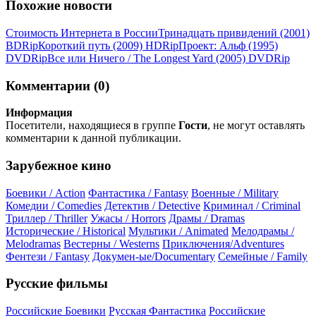
Похожие новости
Стоимость Интернета в России
Тринадцать привидений (2001)
ВDRір
Короткий путь (2009) НDRір
Проект: Альф (1995)
DVDRір
Все или Ничего / The Longest Yard (2005) DVDRір
Комментарии (0)
Информация
Посетители, находящиеся в группе
Гости
, не могут оставлять
комментарии к данной публикации.
Зарубежное кино
Боевики / Action
Фантастика / Fantasy
Военные / Military
Комедии / Comedies
Детектив / Detective
Криминал / Criminal
Триллер / Thriller
Ужасы / Horrors
Драмы / Dramas
Исторические / Historical
Мультики / Animated
Мелодрамы /
Melodramas
Вестерны / Westerns
Приключения/Adventures
Фентези / Fantasy
Докумен-ые/Documentary
Семейные / Family
Русские фильмы
Российские Боевики
Русская Фантастика
Российские