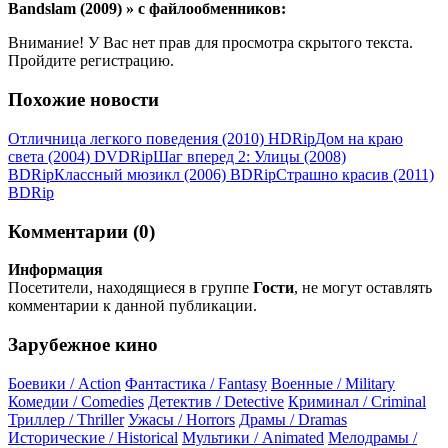
Bandslam (2009) » с файлообменников:
Внимание! У Вас нет прав для просмотра скрытого текста.
Пройдите регистрацию.
Похожие новости
Отличница легкого поведения (2010) НDRір
Дом на краю
света (2004) DVDRір
Шаг вперед 2: Улицы (2008)
ВDRір
Классный мюзикл (2006) ВDRір
Страшно красив (2011)
ВDRір
Комментарии (0)
Информация
Посетители, находящиеся в группе
Гости
, не могут оставлять
комментарии к данной публикации.
Зарубежное кино
Боевики / Action
Фантастика / Fantasy
Военные / Military
Комедии / Comedies
Детектив / Detective
Криминал / Criminal
Триллер / Thriller
Ужасы / Horrors
Драмы / Dramas
Исторические / Historical
Мультики / Animated
Мелодрамы /