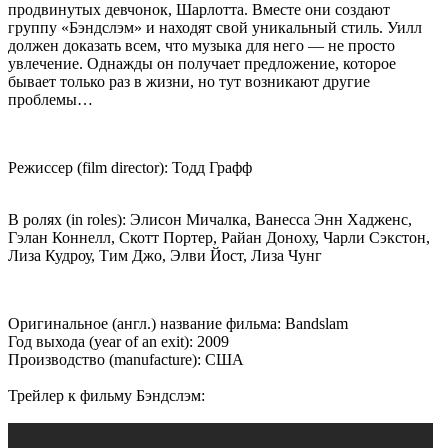
продвинутых девчонок, Шарлотта. Вместе они создают
группу «Бэндслэм» и находят свой уникальный стиль. Уилл
должен доказать всем, что музыка для него — не просто
увлечение. Однажды он получает предложение, которое
бывает только раз в жизни, но тут возникают другие
проблемы…
Режиссер (film director): Тодд Графф
В ролях (in roles): Элисон Мичалка, Ванесса Энн Хадженс,
Гэлан Коннелл, Скотт Портер, Райан Доноху, Чарли Сэкстон,
Лиза Кудроу, Тим Джо, Элви Йост, Лиза Чунг
Оригинальное (англ.) название фильма: Bandslam
Год выхода (year of an exit): 2009
Производство (manufacture): США
Трейлер к фильму Бэндслэм: