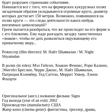
будет разрушен странными событиями.
Начинается все с того, что на фермерских кукурузных полях
загадочным образом укладываются огромные круги, диаметр
которых достигает 150 метров. Возможно, появившиеся на
полях круги — это следы деятельности каких-нибудь
внеземных цивилизаций?
Греем пытается разобраться, что же происходит на его ферме и
с его близкими. Ему надо разгадать загадку таинственных
«знаков», чтобы не дать развалиться окружающему его
привычному миру...
Режиссер (film director): М. Найт Шьямалан / M. Night
Shyamalan
В ролях (in roles): Мэл Гибсон, Хоакин Феникс, Рори Калкин,
Эбигейл Бреслин, Черри Джонс, М. Найт Шьямалан,
Патриция Кэлембер, Тед Саттон, Меррит Уивер, Лэнни
Флаэрти
Оригинальное (англ.) название фильма: Signs
Год выхода (year of an exit): 2002
Производство (manufacture): США
Жанр кино (cinema genre): фантастика, триллер, драма,