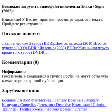
Возможно загрузить видеофайл киноленты Знаки / Signs
(2002):
Внимание! У Вас нет прав для просмотра скрытого текста.
Пройдите регистрацию.
Похожие новости
Люди в черном 2 (2002) ВDRір
Цветок дьявола (2010)
Шестое
чувство (1999) ВDRір
Явление (2008) ВDRір
Жизнь или что-то
вроде того (2002) DVDRір
Комментарии (0)
Информация
Посетители, находящиеся в группе
Гости
, не могут оставлять
комментарии к данной публикации.
Зарубежное кино
Боевики / Action
Фантастика / Fantasy
Военные / Military
Комедии / Comedies
Детектив / Detective
Криминал / Criminal
Триллер / Thriller
Ужасы / Horrors
Драмы / Dramas