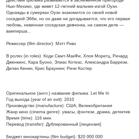
Действие фильма развивается в заснеженном пригороде
Нью-Мехико, где живет 12-летний мальчик-изгой Оуэн.
Однажды в сумерках Оуэн знакомится со своей новой
соседкой Эбби, но он даже не догадывается, что его первая
любовь, невинная соседская девчонка, на самом деле —
вампирша...
Режиссер (film director): Мэтт Ривз
В ролях (in roles): Коди Смит-МакФи, Хлоя Моретц, Ричард
Дженкинс, Кара Буоно, Элиас Котеас, Александра Баррези,
Дилан Кенин, Крис Браунинг, Ричи Костер
Оригинальное (англ.) название фильма: Let Me In
Год выхода (year of an exit): 2010
Производство (manufacture): США, Великобритания
Жанр кино (cinema genre): ужасы, фэнтези, драма, детектив
Время (time): 116 мин.
Перевод (transfer): Дублированный [лицензия]
Бюджет кинокартины (film budget): $20 000 000