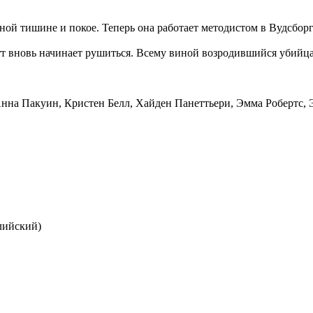
ьной тишине и покое. Теперь она работает методистом в Вудсбо
отт вновь начинает рушиться. Всему виной возродившийся убийц
, Анна Пакуин, Кристен Белл, Хайден Панеттьери, Эмма Робертс,
глийский)