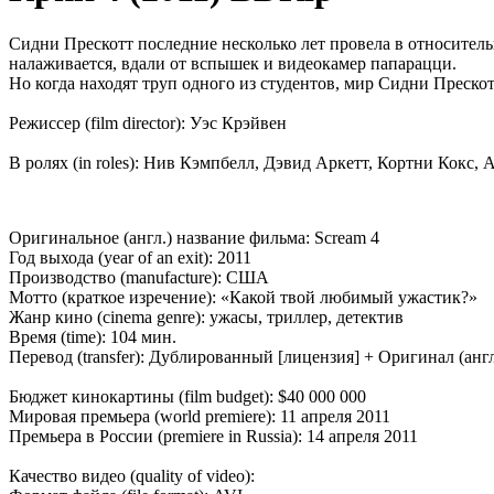
Сидни Прескотт последние несколько лет провела в относител
налаживается, вдали от вспышек и видеокамер папарацци.
Но когда находят труп одного из студентов, мир Сидни Преск
Режиссер (film director): Уэс Крэйвен
В ролях (in roles): Нив Кэмпбелл, Дэвид Аркетт, Кортни Кокс
Оригинальное (англ.) название фильма: Scream 4
Год выхода (year of an exit): 2011
Производство (manufacture): США
Мотто (краткое изречение): «Какой твой любимый ужастик?»
Жанр кино (cinema genre): ужасы, триллер, детектив
Время (time): 104 мин.
Перевод (transfer): Дублированный [лицензия] + Оригинал (ан
Бюджет кинокартины (film budget): $40 000 000
Мировая премьера (world premiere): 11 апреля 2011
Премьера в России (premiere in Russia): 14 апреля 2011
Качество видео (quality of video):