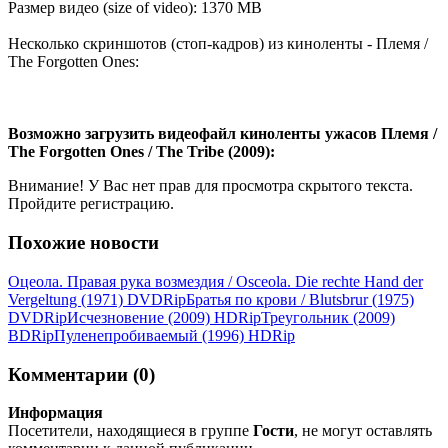
Размер видео (size of video): 1370 MB
Несколько скриншотов (стоп-кадров) из киноленты - Племя /
The Forgotten Ones:
Возможно загрузить видеофайл киноленты ужасов Племя /
The Forgotten Ones / The Tribe (2009):
Внимание! У Вас нет прав для просмотра скрытого текста.
Пройдите регистрацию.
Похожие новости
Оцеола. Правая рука возмездия / Osceola. Die rechte Hand der
Vergeltung (1971) DVDRір
Братья по крови / Blutsbrur (1975)
DVDRір
Исчезновение (2009) НDRір
Треугольник (2009)
ВDRір
Пуленепробиваемый (1996) НDRір
Комментарии (0)
Информация
Посетители, находящиеся в группе
Гости
, не могут оставлять