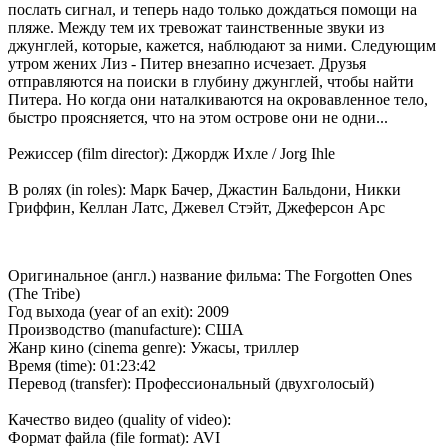
послать сигнал, и теперь надо только дождаться помощи на
пляже. Между тем их тревожат таинственные звуки из
джунглей, которые, кажется, наблюдают за ними. Следующим
утром жених Лиз - Питер внезапно исчезает. Друзья
отправляются на поиски в глубину джунглей, чтобы найти
Питера. Но когда они наталкиваются на окровавленное тело,
быстро проясняется, что на этом острове они не одни...
Режиссер (film director): Джордж Ихле / Jorg Ihle
В ролях (in roles): Марк Бачер, Джастин Бальдони, Никки
Гриффин, Келлан Латс, Джевел Стэйт, Джеферсон Арс
Оригинальное (англ.) название фильма: The Forgotten Ones
(The Tribe)
Год выхода (year of an exit): 2009
Производство (manufacture): США
Жанр кино (cinema genre): Ужасы, триллер
Время (time): 01:23:42
Перевод (transfer): Профессиональный (двухголосый)
Качество видео (quality of video):
Формат файла (file format): AVI