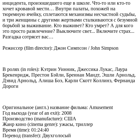
инцидента, произошедшего еще в школе. Что-то или кто-то
хочет кровавой мести… Внутри палаты, похожей на
тюремную ячейку, сплетаются механизмы несчастной судьбы,
и три женщины с другими жертвами сталкиваются с безумной
борьбой за выживание. Кто выживет? Кто умрет? А для кого
это просто развлечение? Выключите свет... Включите страх...
Разгадка сотрясет вас…
Режиссер (film director): Джон Симпсон / John Simpson
В ролях (in roles): Кэтрин Уинник, Джессика Лукас, Лаура
Брекенридж, Престон Бэйли, Бреннан Мандт, Эшли Арнольд,
Дэвид Арнольд, Алиша Боэ, Карли Скотт Коллинз, Фернанда
Дороги
Оригинальное (англ.) название фильма: Amusement
Год выхода (year of an exit): 2008
Производство (manufacture): США
Жанр кино (cinema genre): ужасы, триллер
Время (time): 01:24:40
Перевод (transfer): Двухголосый