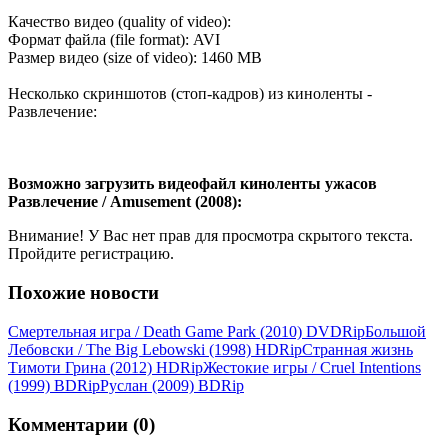
Качество видео (quality of video):
Формат файла (file format): AVI
Размер видео (size of video): 1460 MB
Несколько скриншотов (стоп-кадров) из киноленты -
Развлечение:
Возможно загрузить видеофайл киноленты ужасов
Развлечение / Amusement (2008):
Внимание! У Вас нет прав для просмотра скрытого текста.
Пройдите регистрацию.
Похожие новости
Смертельная игра / Death Game Park (2010) DVDRір
Большой
Лебовски / The Big Lebowski (1998) HDRір
Странная жизнь
Тимоти Грина (2012) НDRір
Жестокие игры / Cruel Intentions
(1999) ВDRір
Руслан (2009) BDRір
Комментарии (0)