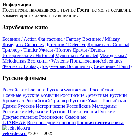
Информация
Посетители, находящиеся в группе
Гости
, не могут оставлять
комментарии к данной публикации.
Зарубежное кино
Боевики / Action
Фантастика / Fantasy
Военные / Military
Комедии / Comedies
Детектив / Detective
Криминал / Criminal
Триллер / Thriller
Ужасы / Horrors
Драмы / Dramas
Исторические / Historical
Мультики / Animated
Мелодрамы /
Melodramas
Вестерны / Westerns
Приключения/Adventures
Фентези / Fantasy
Докумен-ые/Documentary
Семейные / Family
Русские фильмы
Российские Боевики
Русская Фантастика
Российские
Военные
Русские Комедии
Российские Детективы
Русский
Криминал
Российский Триллер
Русские Ужасы
Российские
Драмы
Русские Исторические
Российские Мелодрамы
Российские Мультики
Русские Приключения
Русские
Документальные
Российские Семейные
ГЛАВНАЯ
Все последние новости
Полная версия сайта
vekvideo.ru
© 2011-2025