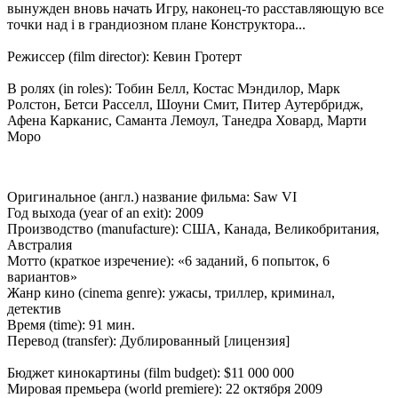
вынужден вновь начать Игру, наконец-то расставляющую все
точки над i в грандиозном плане Конструктора...
Режиссер (film director): Кевин Гротерт
В ролях (in roles): Тобин Белл, Костас Мэндилор, Марк
Ролстон, Бетси Расселл, Шоуни Смит, Питер Аутербридж,
Афена Карканис, Саманта Лемоул, Танедра Ховард, Марти
Моро
Оригинальное (англ.) название фильма: Saw VI
Год выхода (year of an exit): 2009
Производство (manufacture): США, Канада, Великобритания,
Австралия
Мотто (краткое изречение): «6 заданий, 6 попыток, 6
вариантов»
Жанр кино (cinema genre): ужасы, триллер, криминал,
детектив
Время (time): 91 мин.
Перевод (transfer): Дублированный [лицензия]
Бюджет кинокартины (film budget): $11 000 000
Мировая премьера (world premiere): 22 октября 2009