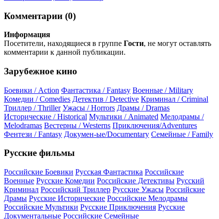
Комментарии (0)
Информация
Посетители, находящиеся в группе
Гости
, не могут оставлять
комментарии к данной публикации.
Зарубежное кино
Боевики / Action
Фантастика / Fantasy
Военные / Military
Комедии / Comedies
Детектив / Detective
Криминал / Criminal
Триллер / Thriller
Ужасы / Horrors
Драмы / Dramas
Исторические / Historical
Мультики / Animated
Мелодрамы /
Melodramas
Вестерны / Westerns
Приключения/Adventures
Фентези / Fantasy
Докумен-ые/Documentary
Семейные / Family
Русские фильмы
Российские Боевики
Русская Фантастика
Российские
Военные
Русские Комедии
Российские Детективы
Русский
Криминал
Российский Триллер
Русские Ужасы
Российские
Драмы
Русские Исторические
Российские Мелодрамы
Российские Мультики
Русские Приключения
Русские
Документальные
Российские Семейные