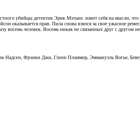
стного убийцы детектив Эрик Мэтьюс ловит себя на мысли, что 
сон оказывается прав. Пила снова взялся за свое ужасное ремесл
азу восемь человек. Восемь никак не связанных друг с другом 
 Эрик Надсен, Фрэнки Джи, Гленн Пламмер, Эммануэль Вогье, Бе