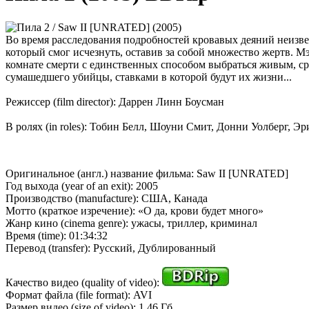
Во время расследования подробностей кровавых деяний неизве
который смог исчезнуть, оставив за собой множество жертв. Мэй
комнате смерти с единственных способом выбраться живым, ср
сумашедшего убийцы, ставками в которой будут их жизни...
Режиссер (film director): Даррен Линн Боусман
В ролях (in roles): Тобин Белл, Шоуни Смит, Донни Уолберг,
Оригинальное (англ.) название фильма: Saw II [UNRATED]
Год выхода (year of an exit): 2005
Производство (manufacture): США, Канада
Мотто (краткое изречение): «О да, крови будет много»
Жанр кино (cinema genre): ужасы, триллер, криминал
Время (time): 01:34:32
Перевод (transfer): Русский, Дублированный
Качество видео (quality of video):
Формат файла (file format): AVI
Размер видео (size of video): 1.46 Гб