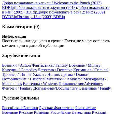
Добро пожаловать в капкан / Welcome to the Punch (2013)
BDRір
Добро пожаловать в джунгли (2013)
Добро пожаловать
в Рай! (2005) BDRір
Добро пожаловать в рай! 2: Риф (2009)
DVDRір
Пятница 13-е (2009) ВDRір
Комментарии (0)
Информация
Посетители, находящиеся в группе
Гости
, не могут оставлять
комментарии к данной публикации.
Зарубежное кино
Боевики / Action
Фантастика / Fantasy
Военные / Military
Комедии / Comedies
Детектив / Detective
Криминал / Criminal
Триллер / Thriller
Ужасы / Horrors
Драмы / Dramas
Исторические / Historical
Мультики / Animated
Мелодрамы /
Melodramas
Вестерны / Westerns
Приключения/Adventures
Фентези / Fantasy
Докумен-ые/Documentary
Семейные / Family
Русские фильмы
Российские Боевики
Русская Фантастика
Российские
Военные
Русские Комедии
Российские Детективы
Русский