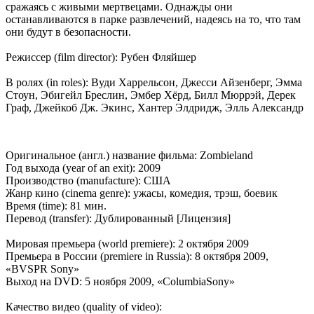
сражаясь с живыми мертвецами. Однажды они
останавливаются в парке развлечений, надеясь на то, что там
они будут в безопасности.
Режиссер (film director): Рубен Фляйшер
В ролях (in roles): Вуди Харрельсон, Джесси Айзенберг, Эмма
Стоун, Эбигейл Бреслин, Эмбер Хёрд, Билл Мюррэй, Дерек
Граф, Джейкоб Дж. Экинс, Хантер Элдридж, Элль Александр
Оригинальное (англ.) название фильма: Zombieland
Год выхода (year of an exit): 2009
Производство (manufacture): США
Жанр кино (cinema genre): ужасы, комедия, трэш, боевик
Время (time): 81 мин.
Перевод (transfer): Дублированный [Лицензия]
Мировая премьера (world premiere): 2 октября 2009
Премьера в России (premiere in Russia): 8 октября 2009,
«BVSPR Sony»
Выход на DVD: 5 ноября 2009, «ColumbiaSony»
Качество видео (quality of video):