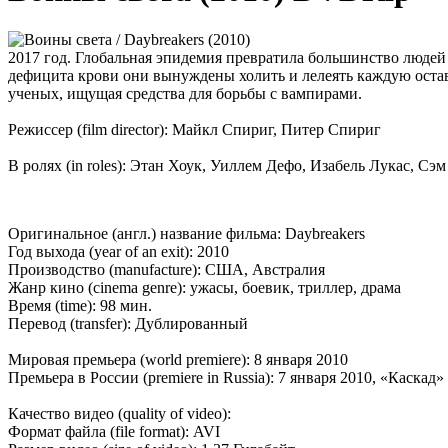
2017 год. Глобальная эпидемия превратила большинство людей 
дефицита крови они вынуждены холить и лелеять каждую остав
ученых, ищущая средства для борьбы с вампирами.
Режиссер (film director): Майкл Спириг, Питер Спириг
В ролях (in roles): Этан Хоук, Уиллем Дефо, Изабель Лукас, 
Оригинальное (англ.) название фильма: Daybreakers
Год выхода (year of an exit): 2010
Производство (manufacture): США, Австралия
Жанр кино (cinema genre): ужасы, боевик, триллер, драма
Время (time): 98 мин.
Перевод (transfer): Дублированный
Мировая премьера (world premiere): 8 января 2010
Премьера в России (premiere in Russia): 7 января 2010, «Каскад»
Качество видео (quality of video):
Формат файла (file format): AVI