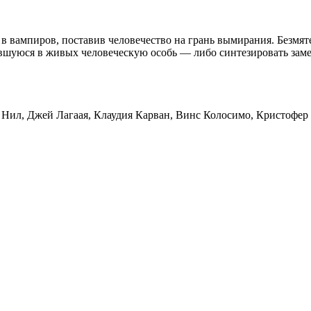
в вампиров, поставив человечество на грань вымирания. Безмяте
шуюся в живых человеческую особь — либо синтезировать замен
Сэм Нил, Джей Лагаая, Клаудия Карван, Винс Колосимо, Кристофе