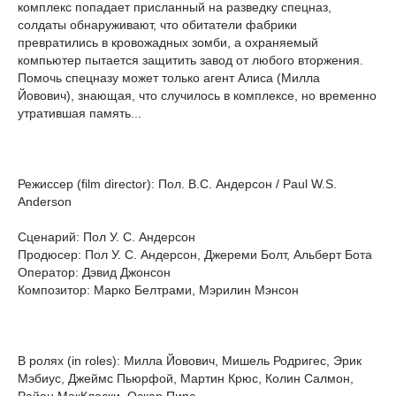
комплекс попадает присланный на разведку спецназ,
солдаты обнаруживают, что обитатели фабрики
превратились в кровожадных зомби, а охраняемый
компьютер пытается защитить завод от любого вторжения.
Помочь спецназу может только агент Алиса (Милла
Йовович), знающая, что случилось в комплексе, но временно
утратившая память...
Режиссер (film director): Пол. В.С. Андерсон / Paul W.S.
Anderson
Сценарий: Пол У. С. Андерсон
Продюсер: Пол У. С. Андерсон, Джереми Болт, Альберт Бота
Оператор: Дэвид Джонсон
Композитор: Марко Белтрами, Мэрилин Мэнсон
В ролях (in roles): Милла Йовович, Мишель Родригес, Эрик
Мэбиус, Джеймс Пьюрфой, Мартин Крюс, Колин Салмон,