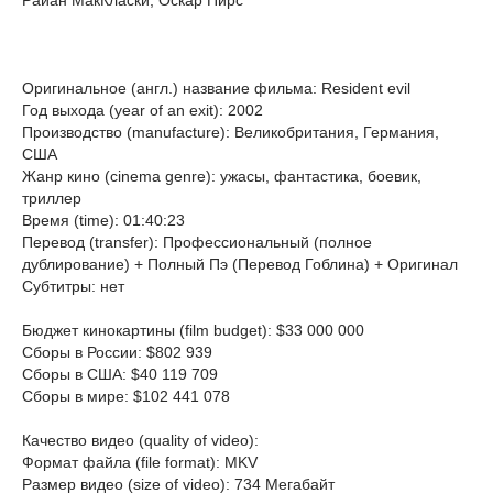
Райан МакКласки, Оскар Пирс
Оригинальное (англ.) название фильма: Resident evil
Год выхода (year of an exit): 2002
Производство (manufacture): Великобритания, Германия,
США
Жанр кино (cinema genre): ужасы, фантастика, боевик,
триллер
Время (time): 01:40:23
Перевод (transfer): Профессиональный (полное
дублирование) + Полный Пэ (Перевод Гоблина) + Оригинал
Субтитры: нет
Бюджет кинокартины (film budget): $33 000 000
Сборы в России: $802 939
Сборы в США: $40 119 709
Сборы в мире: $102 441 078
Качество видео (quality of video):
Формат файла (file format): MKV
Размер видео (size of video): 734 Мегабайт