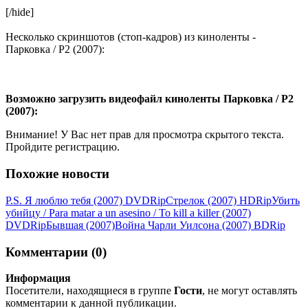
[/hide]
Несколько скриншотов (стоп-кадров) из киноленты -
Парковка / P2 (2007):
Возможно загрузить видеофайл киноленты Парковка / P2
(2007):
Внимание! У Вас нет прав для просмотра скрытого текста.
Пройдите регистрацию.
Похожие новости
P.S. Я люблю тебя (2007) DVDRір
Стрелок (2007) HDRір
Убить
убийцу / Para matar a un asesino / To kill a killer (2007)
DVDRір
Бывшая (2007)
Война Чарли Уилсона (2007) ВDRір
Комментарии (0)
Информация
Посетители, находящиеся в группе
Гости
, не могут оставлять
комментарии к данной публикации.