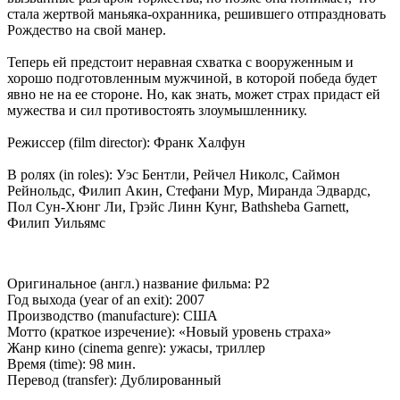
стала жертвой маньяка-охранника, решившего отпраздновать
Рождество на свой манер.
Теперь ей предстоит неравная схватка с вооруженным и
хорошо подготовленным мужчиной, в которой победа будет
явно не на ее стороне. Но, как знать, может страх придаст ей
мужества и сил противостоять злоумышленнику.
Режиссер (film director): Франк Халфун
В ролях (in roles): Уэс Бентли, Рейчел Николс, Саймон
Рейнольдс, Филип Акин, Стефани Мур, Миранда Эдвардс,
Пол Сун-Хюнг Ли, Грэйс Линн Кунг, Bathsheba Garnett,
Филип Уильямс
Оригинальное (англ.) название фильма: P2
Год выхода (year of an exit): 2007
Производство (manufacture): США
Мотто (краткое изречение): «Новый уровень страха»
Жанр кино (cinema genre): ужасы, триллер
Время (time): 98 мин.
Перевод (transfer): Дублированный