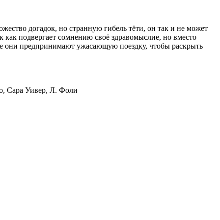
ожество догадок, но странную гибель тёти, он так и не может
к как подвергает сомнению своё здравомыслие, но вместо
есте они предпринимают ужасающую поездку, чтобы раскрыть
о, Сара Уивер, Л. Фоли