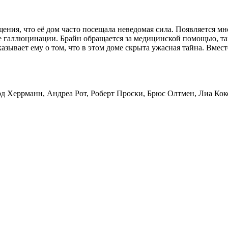
ения, что её дом часто посещала неведомая сила. Появляется мн
ые галлюцинации. Брайн обращается за медицинской помощью, та
казывает ему о том, что в этом доме скрыта ужасная тайна. Вм
ард Херрманн, Андреа Рот, Роберт Проски, Брюс Олтмен, Лиа Кок