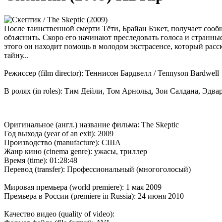
После таинственной смерти Тёти, Брайан Бэкет, получает сообщ
объяснить. Скоро его начинают преследовать голоса и странн
этого он находит помощь в молодом экстрасенсе, который расс
тайну...
Режиссер (film director): Теннисон Бардвелл / Tennyson Bardwell
В ролях (in roles): Тим Дейли, Том Арнольд, Зои Салдана, Эдв
Оригинальное (англ.) название фильма: The Skeptic
Год выхода (year of an exit): 2009
Производство (manufacture): США
Жанр кино (cinema genre): ужасы, триллер
Время (time): 01:28:48
Перевод (transfer): Профессиональный (многоголосый)
Мировая премьера (world premiere): 1 мая 2009
Премьера в России (premiere in Russia): 24 июня 2010
Качество видео (quality of video):