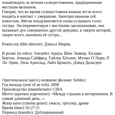
понаблюдать за летним солнцестоянием, традиционным
местным явлением.
Говорят, что во время солнцестояния живым легче всего
входить в контакт с умершими. Заинтригованная сей
новостью, Меган воодушевляется снова услышать голос
сестры. Экспериментируя с местными заклинаниями, она
вызывает дух совершенно другой девушки, в смерти которой,
скорее всего, виновата её сестра...
Режиссер (film director): Дэниэл Мирик
В ролях (in roles): Элизабет Арнуа, Шон Эшмор, Хилари
Бертон, Аманда Сайфред, Тайлер Хёхлин, Мэтью О’Лири, Р.
Ли Эрми, Лиза Арнольд, Лайл Брокато, Дэвид Дальгрен
Оригинальное (англ.) название фильма: Solstice
Год выхода (year of an exit): 2008
Производство (manufacture): США
Мотто (краткое изречение): «Между страхом и нетерпением. В
самый длинный день...»
Жанр кино (cinema genre): ужасы, триллер, драма
Время (time): 01:27:11
Перевод (transfer): Дублированный