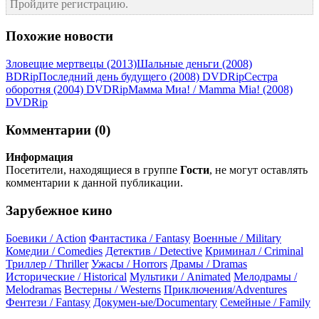
Пройдите регистрацию.
Похожие новости
Зловещие мертвецы (2013)
Шальные деньги (2008)
ВDRір
Последний день будущего (2008) DVDRір
Сестра
оборотня (2004) DVDRір
Мамма Миа! / Mamma Mia! (2008)
DVDRір
Комментарии (0)
Информация
Посетители, находящиеся в группе
Гости
, не могут оставлять
комментарии к данной публикации.
Зарубежное кино
Боевики / Action
Фантастика / Fantasy
Военные / Military
Комедии / Comedies
Детектив / Detective
Криминал / Criminal
Триллер / Thriller
Ужасы / Horrors
Драмы / Dramas
Исторические / Historical
Мультики / Animated
Мелодрамы /
Melodramas
Вестерны / Westerns
Приключения/Adventures
Фентези / Fantasy
Докумен-ые/Documentary
Семейные / Family