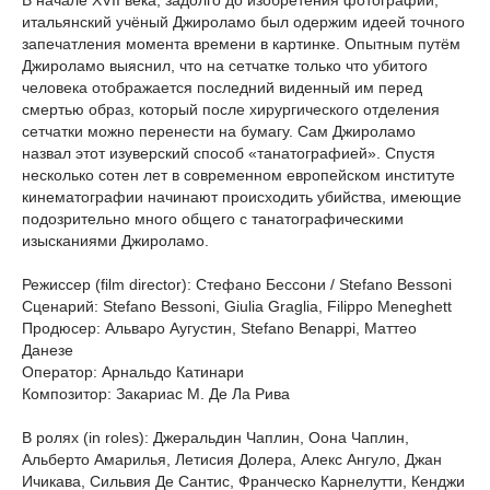
В начале XVII века, задолго до изобретения фотографии,
итальянский учёный Джироламо был одержим идеей точного
запечатления момента времени в картинке. Опытным путём
Джироламо выяснил, что на сетчатке только что убитого
человека отображается последний виденный им перед
смертью образ, который после хирургического отделения
сетчатки можно перенести на бумагу. Сам Джироламо
назвал этот изуверский способ «танатографией». Спустя
несколько сотен лет в современном европейском институте
кинематографии начинают происходить убийства, имеющие
подозрительно много общего с танатографическими
изысканиями Джироламо.
Режиссер (film director): Стефано Бессони / Stefano Bessoni
Сценарий: Stefano Bessoni, Giulia Graglia, Filippo Meneghett
Продюсер: Альваро Аугустин, Stefano Benappi, Маттео
Данезе
Оператор: Арнальдо Катинари
Композитор: Закариас М. Де Ла Рива
В ролях (in roles): Джеральдин Чаплин, Оона Чаплин,
Альберто Амарилья, Летисия Долера, Алекс Ангуло, Джан
Ичикава, Сильвия Де Сантис, Франческо Карнелутти, Кенджи