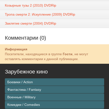
Козырные тузы 2 (2010) DVDRір
Тропа смерти 2: Искупление (2009) DVDRір
Заклятие смерти (2004) DVDRір
Комментарии (0)
Информация
Посетители, находящиеся в группе
Гости
, не могут
оставлять комментарии к данной публикации.
Зарубежное кино
Боевики / Action
Фантастика / Fantasy
Военные / Military
Комедии / Comedies