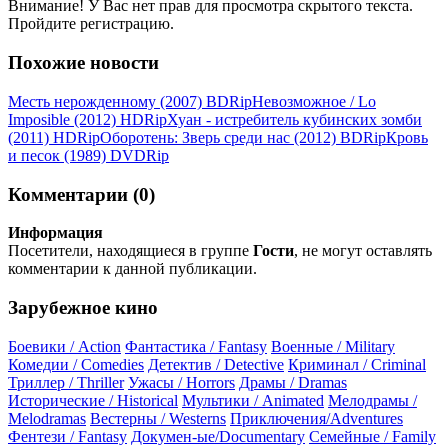
Внимание! У Вас нет прав для просмотра скрытого текста.
Пройдите регистрацию.
Похожие новости
Месть нерожденному (2007) ВDRір
Невозможное / Lo
Imposible (2012) НDRір
Хуан - истребитель кубинских зомби
(2011) НDRір
Оборотень: Зверь среди нас (2012) ВDRір
Кровь
и песок (1989) DVDRір
Комментарии (0)
Информация
Посетители, находящиеся в группе
Гости
, не могут оставлять
комментарии к данной публикации.
Зарубежное кино
Боевики / Action
Фантастика / Fantasy
Военные / Military
Комедии / Comedies
Детектив / Detective
Криминал / Criminal
Триллер / Thriller
Ужасы / Horrors
Драмы / Dramas
Исторические / Historical
Мультики / Animated
Мелодрамы /
Melodramas
Вестерны / Westerns
Приключения/Adventures
Фентези / Fantasy
Докумен-ые/Documentary
Семейные / Family