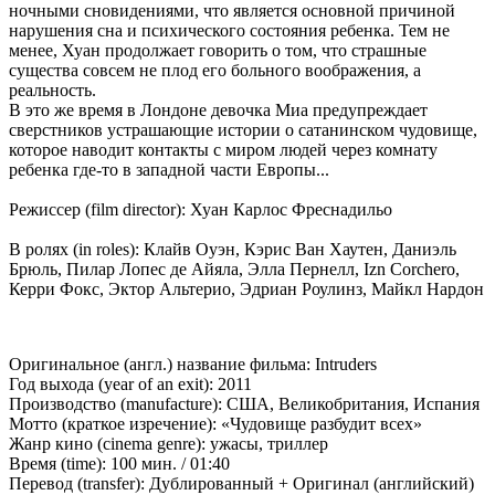
ночными сновидениями, что является основной причиной
нарушения сна и психического состояния ребенка. Тем не
менее, Хуан продолжает говорить о том, что страшные
существа совсем не плод его больного воображения, а
реальность.
В это же время в Лондоне девочка Миа предупреждает
сверстников устрашающие истории о сатанинском чудовище,
которое наводит контакты с миром людей через комнату
ребенка где-то в западной части Европы...
Режиссер (film director): Хуан Карлос Фреснадильо
В ролях (in roles): Клайв Оуэн, Кэрис Ван Хаутен, Даниэль
Брюль, Пилар Лопес де Айяла, Элла Пернелл, Izn Corchero,
Керри Фокс, Эктор Альтерио, Эдриан Роулинз, Майкл Нардон
Оригинальное (англ.) название фильма: Intruders
Год выхода (year of an exit): 2011
Производство (manufacture): США, Великобритания, Испания
Мотто (краткое изречение): «Чудовище разбудит всех»
Жанр кино (cinema genre): ужасы, триллер
Время (time): 100 мин. / 01:40
Перевод (transfer): Дублированный + Оригинал (английский)